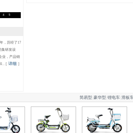
4
5
年，历经了17
的集研发设
企业，产品销
详细
. [
]
简易型
豪华型
锂电车
滑板
|
|
|