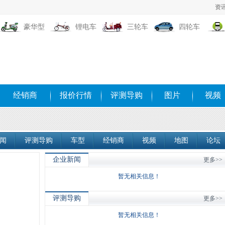
资
豪华型
锂电车
三轮车
四轮车
经销商
报价行情
评测导购
图片
视频
闻
评测导购
车型
经销商
视频
地图
论坛
企业新闻
更多>>
暂无相关信息！
评测导购
更多>>
暂无相关信息！