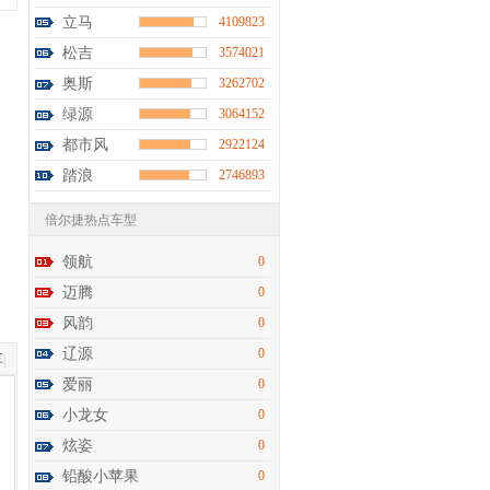
立马
4109823
松吉
3574021
奥斯
3262702
绿源
3064152
都市风
2922124
踏浪
2746893
倍尔捷热点车型
领航
0
迈腾
0
风韵
0
辽源
0
车
|
爱丽
0
小龙女
0
炫姿
0
铅酸小苹果
0