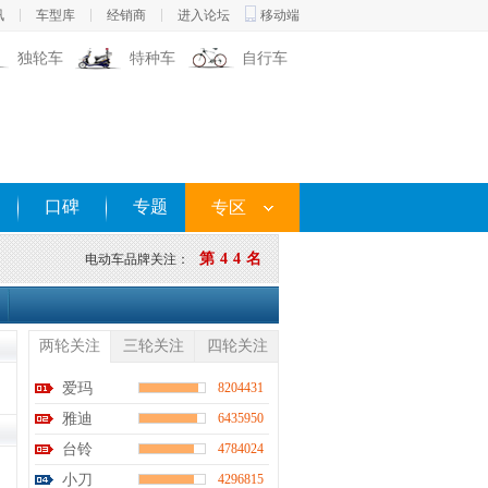
讯
车型库
经销商
进入论坛
移动端
独轮车
特种车
自行车
口碑
专题
专区
第44名
电动车品牌关注：
两轮关注
三轮关注
四轮关注
爱玛
8204431
雅迪
6435950
台铃
4784024
小刀
4296815