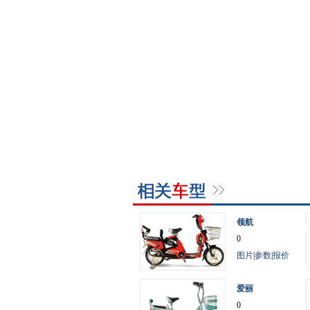
领航
0
图片
|
参数
|
报价
爱丽
0