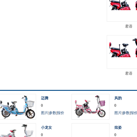
君语
君语
迈腾
风韵
0
0
图片
|
参数
|
报价
图片
|
参数
|
报
小龙女
炫姿
0
0