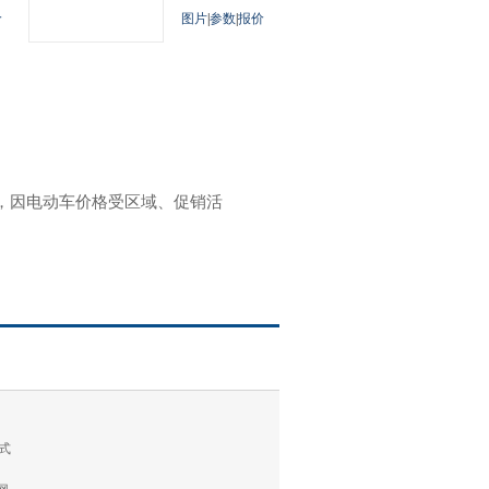
价
图片
|
参数
|
报价
参考，因电动车价格受区域、促销活
式