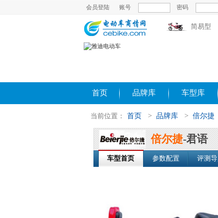
会员登陆
账号
密码
简易型
首页
品牌库
车型库
首页
>
品牌库
>
倍尔捷
当前位置：
倍尔捷
-君语
车型首页
参数配置
评测导