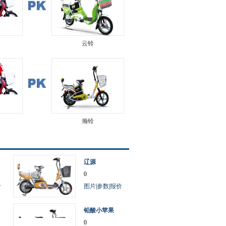
云铃
瀚铃
辽源
0
价
图片
|
参数
|
报价
铅酸小苹果
0