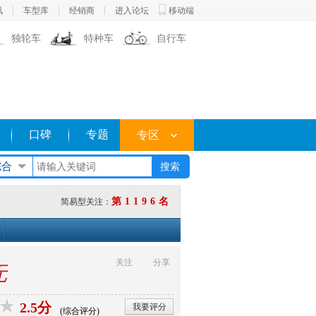
讯
车型库
经销商
进入论坛
移动端
独轮车
特种车
自行车
口碑
专题
专区
综合
第1196名
简易型关注：
关注
分享
无
2.5分
我要评分
(综合评分)