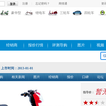
注册
|
忘记密码？
商情通
资
豪华型
锂电车
三轮车
四轮车
经销商
报价行情
评测导购
图片
视频
上市时间：2013-01-01
购
相关新闻
图片
经销商
报价
口碑
论坛
暂
指导价：