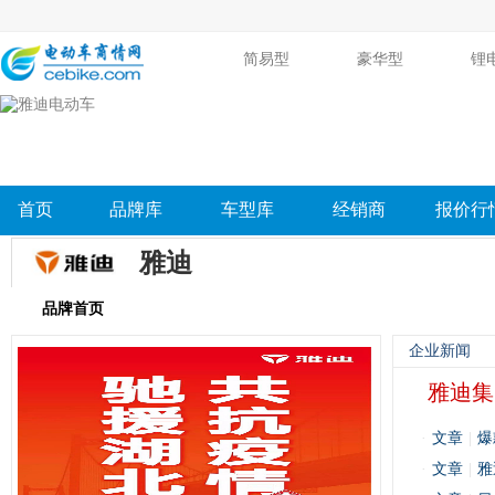
简易型
豪华型
锂
首页
品牌库
车型库
经销商
报价行
雅迪
品牌首页
品牌简介
企业新闻
评测导购
车型
企业新闻
雅迪集
·
文章
|
爆
·
文章
|
雅