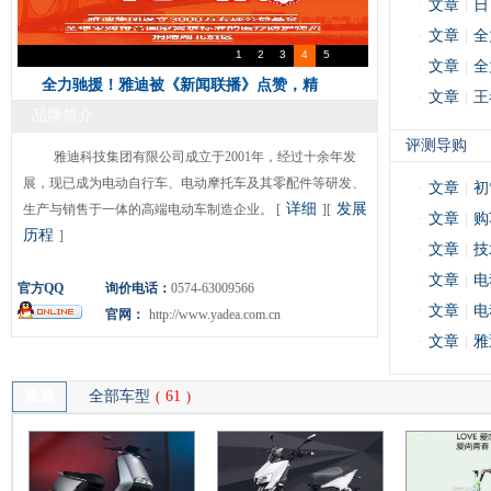
·
文章
|
日
·
文章
|
全
1
2
3
4
5
·
文章
|
全
全力驰援！雅迪被《新闻联播》点赞，精
·
文章
|
王
品牌简介
评测导购
雅迪科技集团有限公司成立于2001年，经过十余年发
展，现已成为电动自行车、电动摩托车及其零配件等研发、
·
文章
|
初
详细
发展
生产与销售于一体的高端电动车制造企业。 [
][
·
文章
|
购
历程
]
·
文章
|
技
·
文章
|
电
官方QQ
询价电话：
0574-63009566
·
文章
|
电
官网：
http://www.yadea.com.cn
·
文章
|
雅
雅迪
全部车型
61
(
)