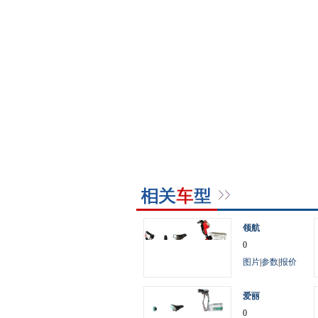
领航
0
图片
|
参数
|
报价
爱丽
0