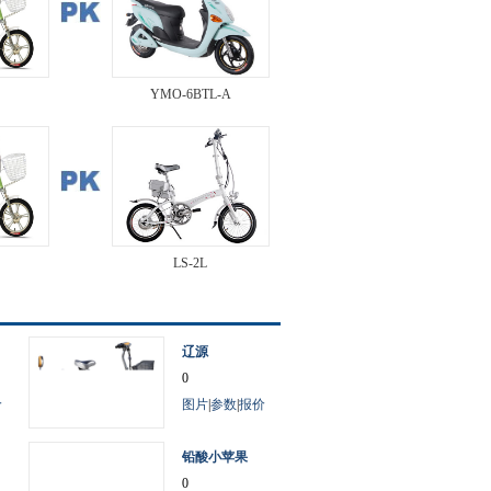
YMO-6BTL-A
LS-2L
辽源
0
价
图片
|
参数
|
报价
铅酸小苹果
0