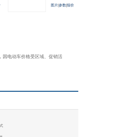
价
图片
|
参数
|
报价
参考，因电动车价格受区域、促销活
式