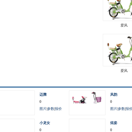
爱风
爱风
迈腾
风韵
0
0
图片
|
参数
|
报价
图片
|
参数
|
报
小龙女
炫姿
0
0