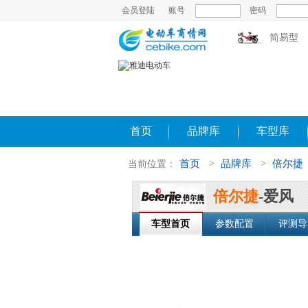
会员登陆
账号
密码
简易型
首页
品牌库
车型库
首页
>
品牌库
>
倍尔捷
当前位置：
倍尔捷
-爱风
车型首页
参数配置
评测导