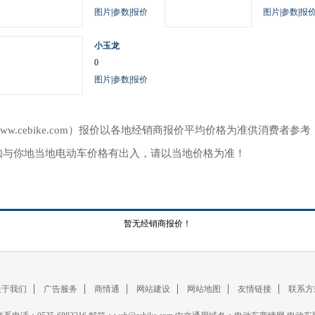
图片
|
参数
|
报价
图片
|
参数
|
报
小玉龙
0
图片
|
参数
|
报价
ww.cebike.com）报价以各地经销商报价平均价格为准供消费者
如与你地当地电动车价格有出入，请以当地价格为准！
暂无经销商报价！
关于我们
广告服务
商情通
网站建设
网站地图
友情链接
联系方