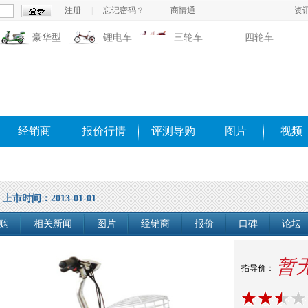
注册
|
忘记密码？
商情通
资
豪华型
锂电车
三轮车
四轮车
经销商
报价行情
评测导购
图片
视频
上市时间：2013-01-01
购
相关新闻
图片
经销商
报价
口碑
论坛
暂
指导价：