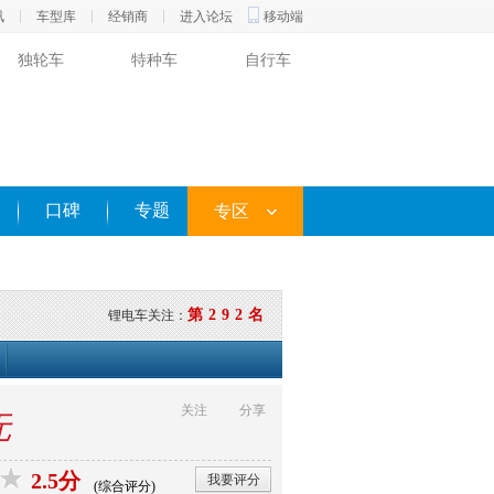
讯
车型库
经销商
进入论坛
移动端
独轮车
特种车
自行车
口碑
专题
专区
第292名
锂电车关注：
关注
分享
无
2.5分
我要评分
(综合评分)