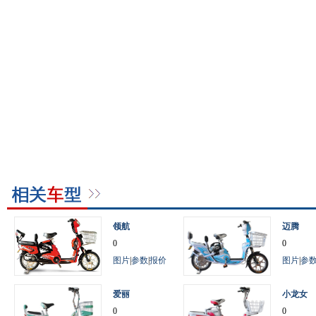
领航
迈腾
0
0
图片
|
参数
|
报价
图片
|
参
爱丽
小龙女
0
0