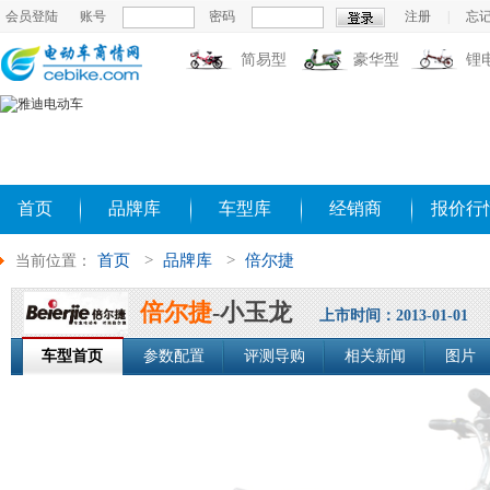
会员登陆
账号
密码
注册
|
忘
简易型
豪华型
锂
首页
品牌库
车型库
经销商
报价行
首页
>
品牌库
>
倍尔捷
当前位置：
倍尔捷
-小玉龙
上市时间：2013-01-01
车型首页
参数配置
评测导购
相关新闻
图片