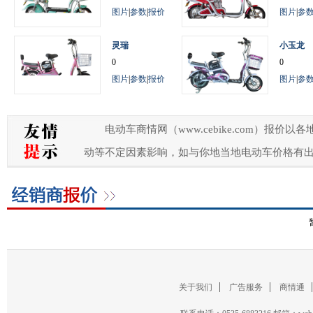
图片
|
参数
|
报价
图片
|
参
灵瑞
小玉龙
0
0
图片
|
参数
|
报价
图片
|
参
电动车商情网（www.cebike.com）
动等不定因素影响，如与你地当地电动车价格有
关于我们
广告服务
商情通