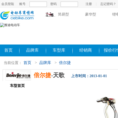
会员登陆
账号
密码
注册
|
忘记密码？
简易型
豪华型
锂
首页
品牌库
车型库
经销商
报价行
首页
>
品牌库
>
倍尔捷
当前位置：
倍尔捷
-天歌
上市时间：2013-01-01
车型首页
参数配置
评测导购
相关新闻
图片