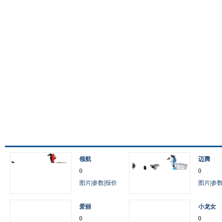
领航
迈腾
0
0
图片
|
参数
|
报价
图片
|
参
爱丽
小龙女
0
0