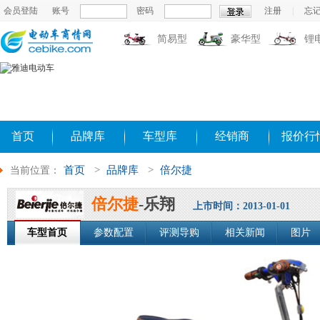
会员登陆
账号
密码
注册
|
忘
简易型
豪华型
锂
首页
品牌库
车型库
经销商
报价行
首页
>
品牌库
>
倍尔捷
当前位置：
倍尔捷
-乐翔
上市时间：2013-01-01
车型首页
参数配置
评测导购
相关新闻
图片