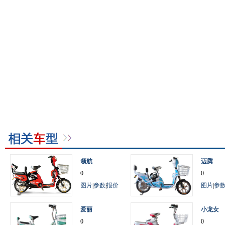
领航
迈腾
0
0
图片
|
参数
|
报价
图片
|
参
爱丽
小龙女
0
0