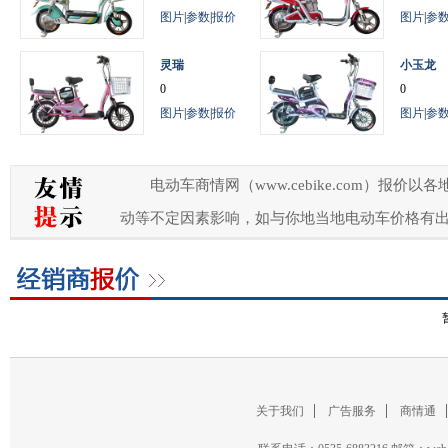
图片
|
参数
|
报价
图片
|
参
灵瑞
小玉龙
0
0
图片
|
参数
|
报价
图片
|
参
电动车商情网（www.cebike.com）
动等不定因素影响，如与你地当地电动车价格有
关于我们
广告服务
商情通