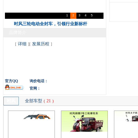
1
2
3
4
5
时风三轮电动全封车，引领行业新标杆
品牌简介
详细
发展历程
[
][
]
官方QQ
询价电话：
官网：
时风
全部车型
21
(
)