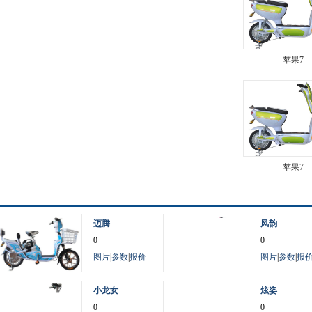
苹果7
苹果7
迈腾
风韵
0
0
图片
|
参数
|
报价
图片
|
参数
|
报
小龙女
炫姿
0
0