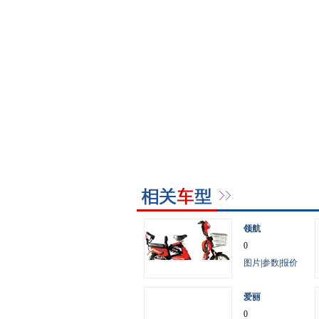
领航
0
图片
|
参数
|
报价
爱丽
0