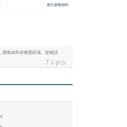
价
图片
|
参数
|
报价
参考，因电动车价格受区域、促销活
式