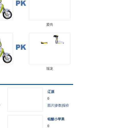
爱尚
瑞龙
辽源
0
价
图片
|
参数
|
报价
铅酸小苹果
0