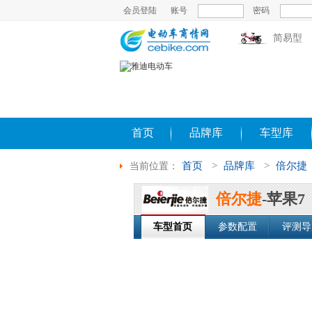
会员登陆
账号
密码
简易型
首页
品牌库
车型库
首页
>
品牌库
>
倍尔捷
当前位置：
倍尔捷
-苹果7
车型首页
参数配置
评测导