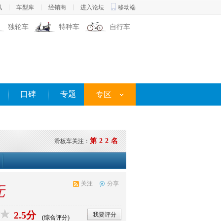
讯
车型库
经销商
进入论坛
移动端
独轮车
特种车
自行车
口碑
专题
专区
第22名
滑板车关注：
关注
分享
无
2.5分
我要评分
(综合评分)