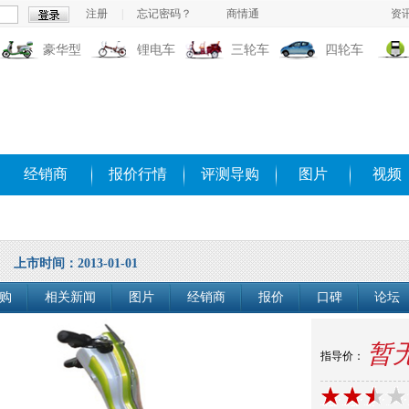
注册
|
忘记密码？
商情通
资
豪华型
锂电车
三轮车
四轮车
经销商
报价行情
评测导购
图片
视频
上市时间：2013-01-01
购
相关新闻
图片
经销商
报价
口碑
论坛
暂
指导价：