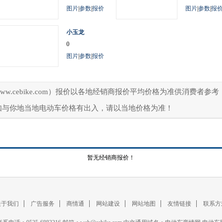
图片
|
参数
|
报价
图片
|
参数
|
报
小玉龙
0
图片
|
参数
|
报价
ww.cebike.com）报价以各地经销商报价平均价格为准供消费者
如与你地当地电动车价格有出入，请以当地价格为准！
暂无经销商报价！
关于我们
广告服务
商情通
网站建设
网站地图
友情链接
联系方