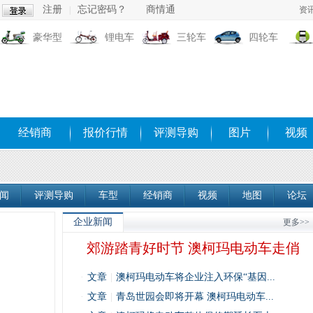
注册
忘记密码？
商情通
|
资
豪华型
锂电车
三轮车
四轮车
经销商
报价行情
评测导购
图片
视频
闻
评测导购
车型
经销商
视频
地图
论坛
企业新闻
更多>>
郊游踏青好时节 澳柯玛电动车走俏
·
文章
|
澳柯玛电动车将企业注入环保“基因...
·
文章
|
青岛世园会即将开幕 澳柯玛电动车...