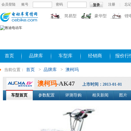
会员登陆
账号
密码
注册
|
忘
简易型
豪华型
锂
首页
品牌库
车型库
经销商
报价行
首页
>
品牌库
>
澳柯玛
当前位置：
澳柯玛
-AK47
上市时间：2013-01-01
车型首页
参数配置
评测导购
相关新闻
图片