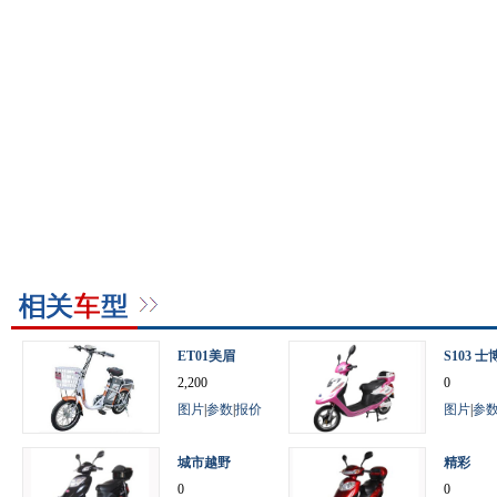
ET01美眉
S103 士
2,200
0
图片
|
参数
|
报价
图片
|
参
城市越野
精彩
0
0