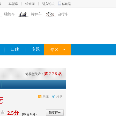
讯
车型库
经销商
进入论坛
移动端
独轮车
特种车
自行车
口碑
专题
专区
第775名
简易型关注：
关注
分享
无
2.5分
我要评分
(综合评分)