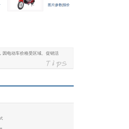
价
图片
|
参数
|
报价
参考，因电动车价格受区域、促销活
式