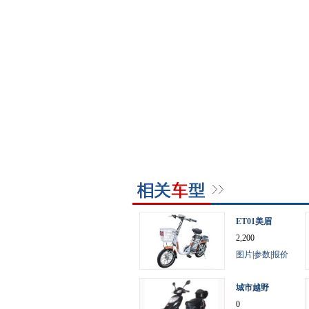
ET01美眉
2,200
图片
|
参数
|
报价
城市越野
0