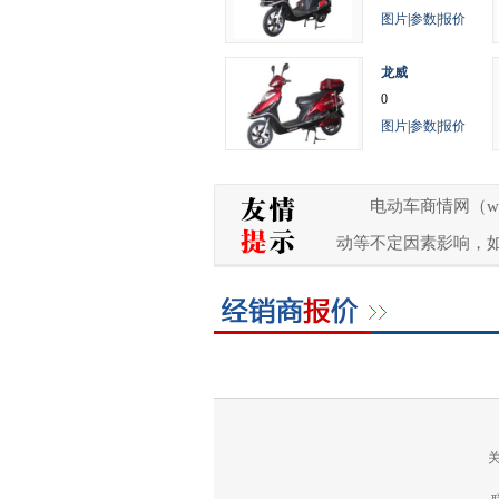
图片
|
参数
|
报价
龙威
0
图片
|
参数
|
报价
电动车商情网（w
动等不定因素影响，