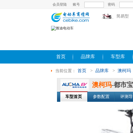
会员登陆
账号
密码
简易型
首页
品牌库
车型库
首页
>
品牌库
>
澳柯玛
当前位置：
澳柯玛
-都市
车型首页
参数配置
评测导