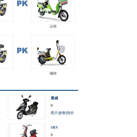
云铃
瀚铃
赛威
0
价
图片
|
参数
|
报价
SRV
0