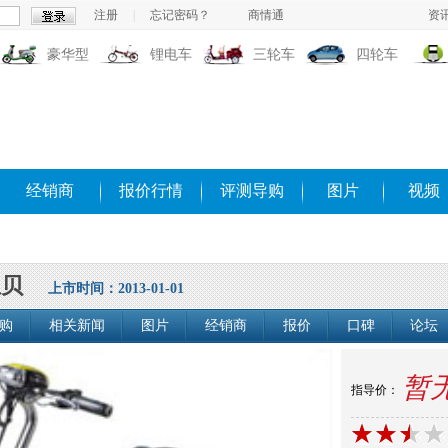
注册
|
忘记密码？
商情通
资
豪华型
锂电车
三轮车
四轮车
经销商
报价行情
评测导购
图片
视频
宝贝
上市时间：2013-01-01
购
相关新闻
图片
经销商
报价
口碑
论坛
暂
指导价：