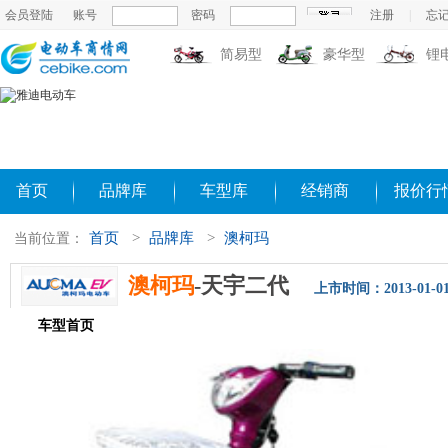
会员登陆
账号
密码
注册
|
忘
简易型
豪华型
锂
首页
品牌库
车型库
经销商
报价行
首页
>
品牌库
>
澳柯玛
当前位置：
澳柯玛
-天宇二代
上市时间：2013-01-0
车型首页
参数配置
评测导购
相关新闻
图片