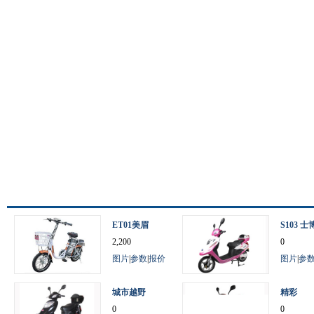
ET01美眉
S103 士
2,200
0
图片
|
参数
|
报价
图片
|
参
城市越野
精彩
0
0