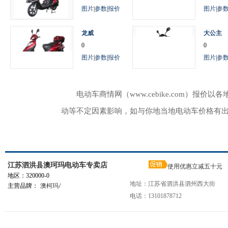
图片
|
参数
|
报价
图片
|
参
龙威
大公主
0
0
图片
|
参数
|
报价
图片
|
参
电动车商情网（www.cebike.com）
动等不定因素影响，如与你地当地电动车价格有
江苏泗洪县澳珂玛电动车专卖店
使用优惠立减五十元
地区：320000-0
地址：江苏省泗洪县泗州西大街
主营品牌：
澳柯玛
/
电话：13101878712