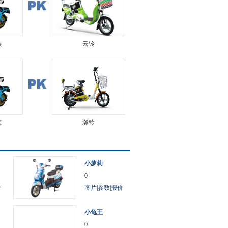
族
云铃
族
瀚铃
小萝莉
0
价
图片
|
参数
|
报价
小龟王
0