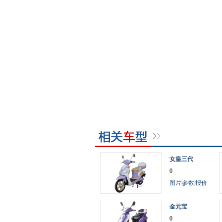
女皇三代
0
图片
|
参数
|
报价
金元宝
0