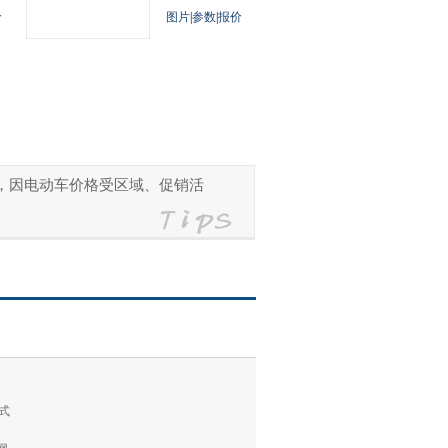
价
图片
|
参数
|
报价
参考，因电动车价格受区域、促销活
式