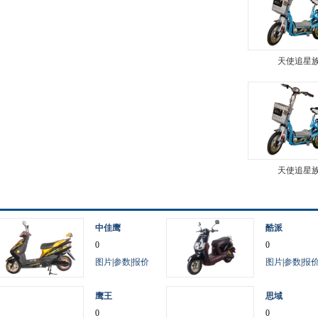
天使追星
天使追星
中佳鹰
酷派
0
0
图片
|
参数
|
报价
图片
|
参数
|
报
鹰王
思域
0
0