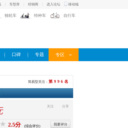
讯
车型库
经销商
进入论坛
移动端
独轮车
特种车
自行车
口碑
专题
专区
第996名
简易型关注：
关注
分享
无
2.5分
我要评分
(综合评分)