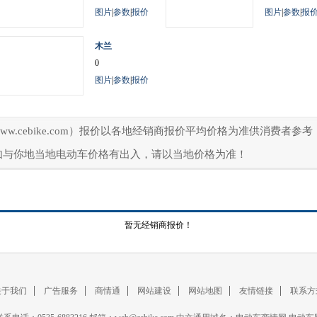
图片
|
参数
|
报价
图片
|
参数
|
报
木兰
0
图片
|
参数
|
报价
ww.cebike.com）报价以各地经销商报价平均价格为准供消费者
如与你地当地电动车价格有出入，请以当地价格为准！
暂无经销商报价！
关于我们
广告服务
商情通
网站建设
网站地图
友情链接
联系方