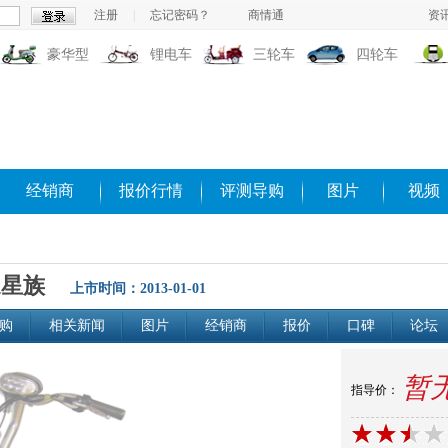
注册
|
忘记密码？
商情通
资
豪华型
锂电车
三轮车
四轮车
经销商
报价行情
评测导购
图片
视频
追星族
上市时间：2013-01-01
购
相关新闻
图片
经销商
报价
口碑
论坛
暂
指导价：