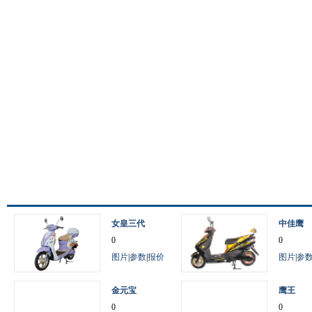
女皇三代
中佳鹰
0
0
图片
|
参数
|
报价
图片
|
参
金元宝
鹰王
0
0