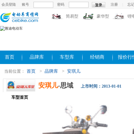
会员登陆
账号
密码
注册
|
忘
简易型
豪华型
锂
首页
品牌库
车型库
经销商
报价行
首页
>
品牌库
>
安琪儿
当前位置：
安琪儿
-思域
上市时间：2013-01-01
车型首页
参数配置
评测导购
相关新闻
图片