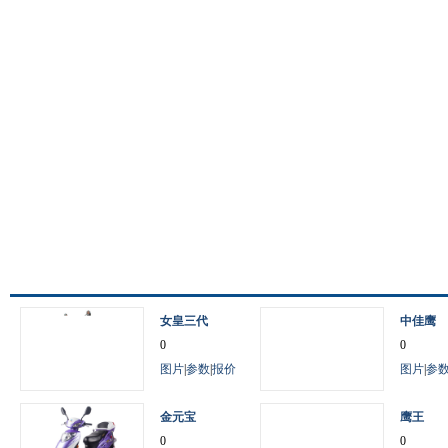
女皇三代
中佳鹰
0
0
图片
|
参数
|
报价
图片
|
参
金元宝
鹰王
0
0