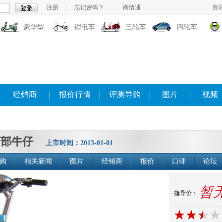
注册
|
忘记密码？
商情通
资
豪华型
锂电车
三轮车
四轮车
经销商
报价行情
评测导购
图片
视频
西部牛仔
上市时间：2013-01-01
购
相关新闻
图片
经销商
报价
口碑
论坛
暂
指导价：