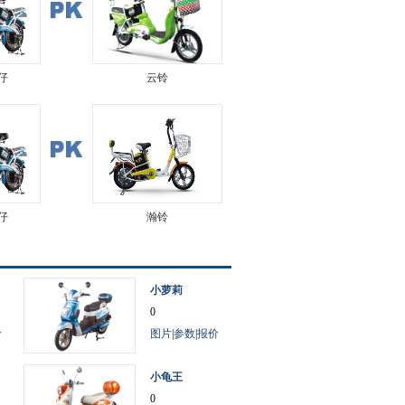
仔
云铃
仔
瀚铃
小萝莉
0
价
图片
|
参数
|
报价
小龟王
0