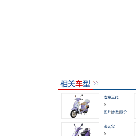
女皇三代
0
图片
|
参数
|
报价
金元宝
0