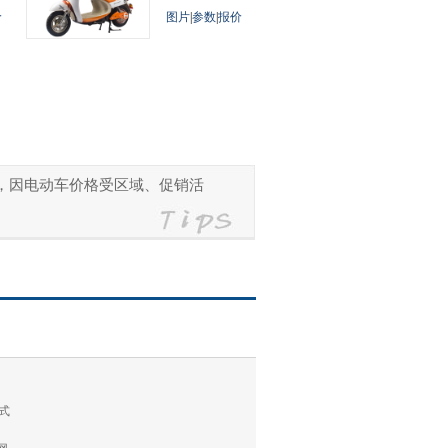
价
图片
|
参数
|
报价
参考，因电动车价格受区域、促销活
式