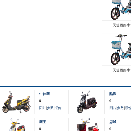
天使西部牛
天使西部牛
中佳鹰
酷派
0
0
图片
|
参数
|
报价
图片
|
参数
|
报
鹰王
思域
0
0