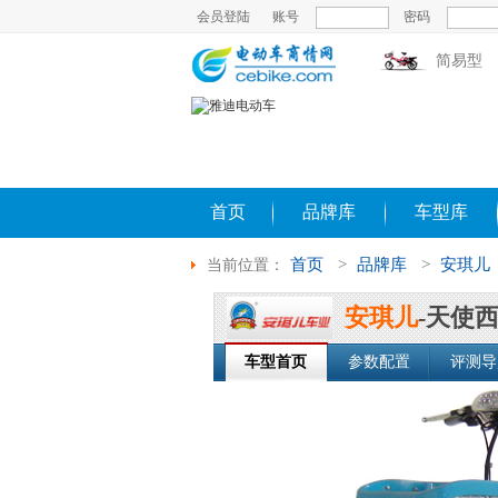
会员登陆
账号
密码
简易型
首页
品牌库
车型库
首页
>
品牌库
>
安琪儿
当前位置：
安琪儿
-天使
车型首页
参数配置
评测导