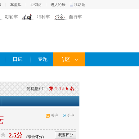
讯
车型库
经销商
进入论坛
移动端
独轮车
特种车
自行车
口碑
专题
专区
第1456名
简易型关注：
关注
分享
无
2.5分
我要评分
(综合评分)