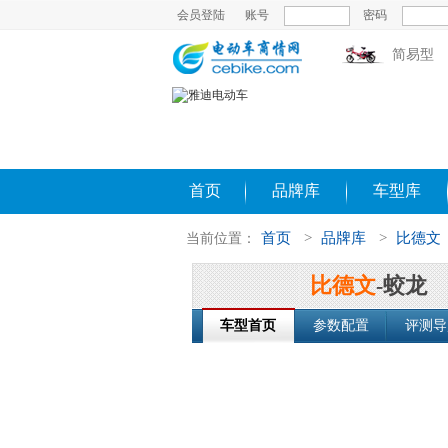
会员登陆
账号
密码
简易型
首页
品牌库
车型库
首页
>
品牌库
>
比德文
当前位置：
比德文
-蛟龙
车型首页
参数配置
评测导