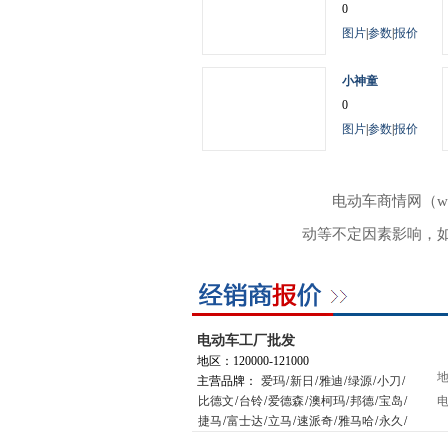
0
图片
|
参数
|
报价
小神童
0
图片
|
参数
|
报价
电动车商情网（w
动等不定因素影响，
电动车工厂批发
地区：120000-121000
地
主营品牌：
爱玛
/
新日
/
雅迪
/
绿源
/
小刀
/
比德文
/
台铃
/
爱德森
/
澳柯玛
/
邦德
/
宝岛
/
电
捷马
/
富士达
/
立马
/
速派奇
/
雅马哈
/
永久
/
星月神
/
小鸟
/
踏浪
/
松吉
/
绿能
/
新大洲
/