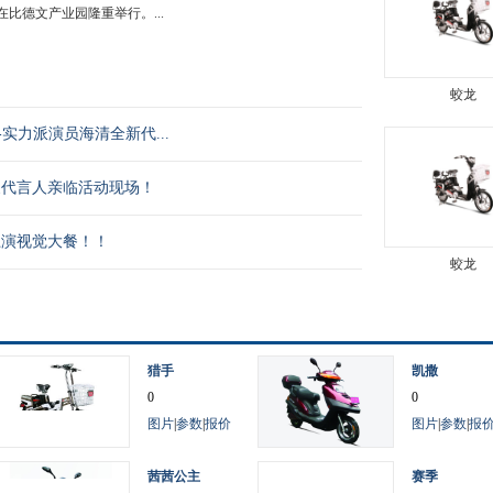
”在比德文产业园隆重举行。...
蛟龙
神-实力派演员海清全新代...
象代言人亲临活动现场！
上演视觉大餐！！
蛟龙
猎手
凯撒
0
0
图片
|
参数
|
报价
图片
|
参数
|
报
茜茜公主
赛季