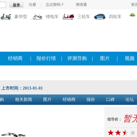
注册
|
忘记密码？
商情通
资
豪华型
锂电车
三轮车
四轮车
经销商
报价行情
评测导购
图片
视频
上市时间：2013-01-01
购
相关新闻
图片
经销商
报价
口碑
论坛
暂
指导价：