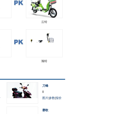
云铃
瀚铃
刀锋
0
价
图片
|
参数
|
报价
赛欧