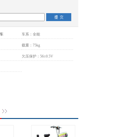
车
车系：
全能
载重：
75kg
欠压保护：
56±0.5V