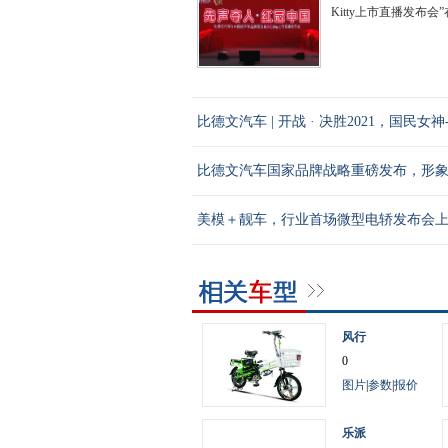
Kitty上市直播发布会
比德文汽车 | 开战 · 决胜2021，国民女
比德文汽车国家品牌战略重磅发布，形
美模＋靓车，行业首场微型电轿发布会
风行
0
图片
|
参数
|
报价
乐派