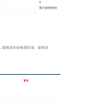
0
价
图片
|
参数
|
报价
参考，因电动车价格受区域、促销活
￥0