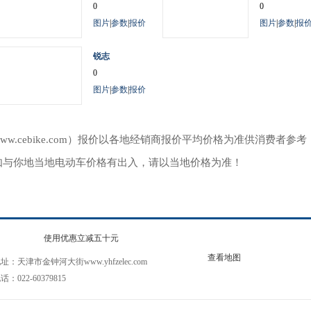
0
0
图片
|
参数
|
报价
图片
|
参数
|
报
锐志
0
图片
|
参数
|
报价
ww.cebike.com）报价以各地经销商报价平均价格为准供消费者
如与你地当地电动车价格有出入，请以当地价格为准！
使用优惠立减五十元
查看地图
址：天津市金钟河大街www.yhfzelec.com
话：022-60379815