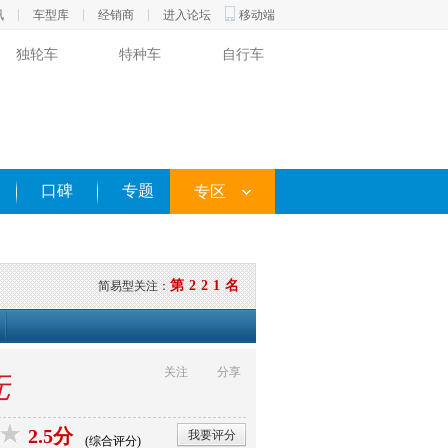
讯
车型库
经销商
进入论坛
移动端
独轮车
特种车
自行车
口碑
专题
专区
第221名
简易型关注：
关注
分享
无
2.5分
我要评分
(综合评分)