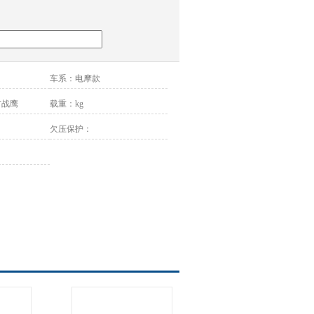
车系：
电摩款
市战鹰
载重：
kg
欠压保护：