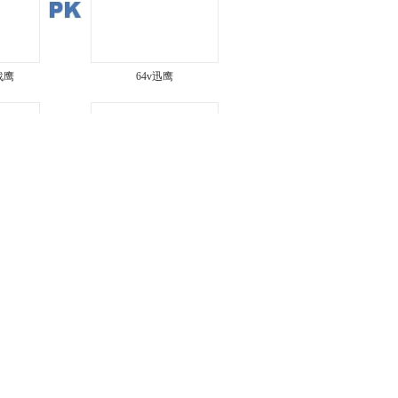
战鹰
64v迅鹰
战鹰
骠骑
龙
小小公主 风彩
4,100
价
图片
|
参数
|
报价
星河战舰
0