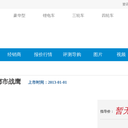
资
豪华型
锂电车
三轮车
四轮车
经销商
报价行情
评测导购
图片
视频
都市战鹰
上市时间：2013-01-01
购
相关新闻
图片
经销商
报价
口碑
论坛
暂
指导价：