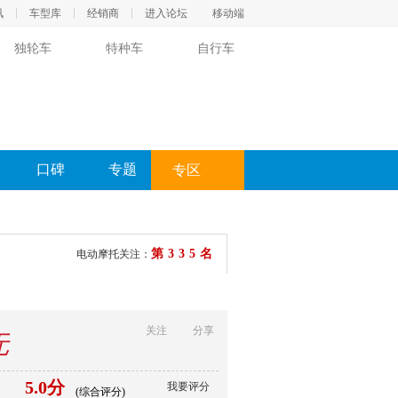
讯
车型库
经销商
进入论坛
移动端
独轮车
特种车
自行车
口碑
专题
专区
第335名
电动摩托关注：
关注
分享
无
5.0分
我要评分
(综合评分)