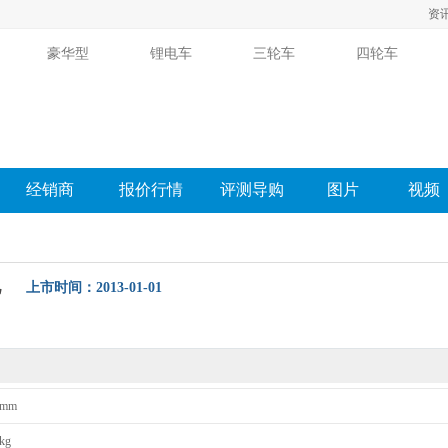
资
豪华型
锂电车
三轮车
四轮车
经销商
报价行情
评测导购
图片
视频
舰
上市时间：2013-01-01
购
相关新闻
图片
经销商
报价
口碑
论坛
mm
kg