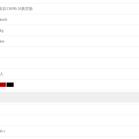
前后130/90-10真空胎
km/h
kg
km
人
60 v