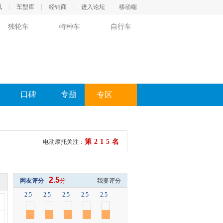
讯
车型库
经销商
进入论坛
移动端
独轮车
特种车
自行车
口碑
专题
专区
第215名
电动摩托关注：
2.5
网友评分
分
我要评分
2.5
2.5
2.5
2.5
2.5