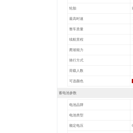
轮胎
最高时速
整车质量
续航里程
爬坡能力
骑行方式
荷载人数
可选颜色
蓄电池参数
电池品牌
电池类型
额定电压