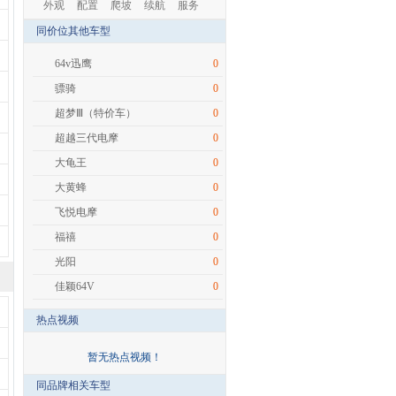
外观
配置
爬坡
续航
服务
同价位其他车型
64v迅鹰
0
骠骑
0
超梦Ⅲ（特价车）
0
超越三代电摩
0
大龟王
0
大黄蜂
0
飞悦电摩
0
福禧
0
光阳
0
佳颖64V
0
热点视频
暂无热点视频！
同品牌相关车型