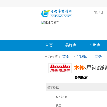
简易型
首页
品牌库
车型库
首页
>
品牌库
>
本铃
当前位置：
本铃
-星河战
车型首页
参数配置
评测导
整车参数
长×宽×高
载重