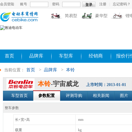
会员登陆
账号
密码
注册
|
忘记密码？
简易型
豪华型
锂
首页
品牌库
车型库
经销商
报价行
首页
>
品牌库
>
本铃
当前位置：
本铃
-宇宙威龙
上市时间：2013-01-01
车型首页
参数配置
评测导购
相关新闻
图片
整车参数
长×宽×高
mm
载重
kg