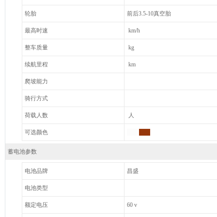
轮胎
前后3.5-10真空胎
最高时速
km/h
整车质量
kg
续航里程
km
爬坡能力
骑行方式
荷载人数
人
可选颜色
蓄电池参数
电池品牌
昌盛
电池类型
额定电压
60 v