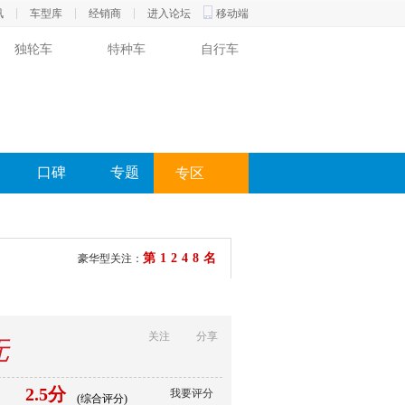
讯
车型库
经销商
进入论坛
移动端
独轮车
特种车
自行车
口碑
专题
专区
第1248名
豪华型关注：
关注
分享
无
2.5分
我要评分
(综合评分)