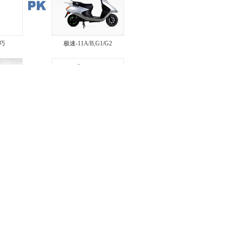
巧
极速-11A/B,G1/G2
巧
铃丹
龙
小小公主 风彩
4,100
价
图片
|
参数
|
报价
星河战舰
0