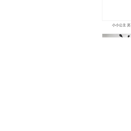
小小公主 灵
小小公主 灵
大公主-L 金龙
小公主-H 银
0
5号
0
图片
|
参数
|
报价
图片
|
参数
|
报
福喜 都市游艇
大公主缩小版
0
风韵
4,100