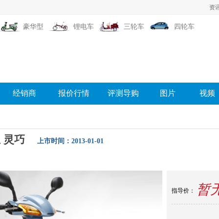
资
豪华型
锂电车
三轮车
四轮车
经销商
报价行情
评测导购
图片
视频
 灵巧
上市时间：2013-01-01
购
相关新闻
图片
经销商
报价
口碑
论坛
暂
指导价：