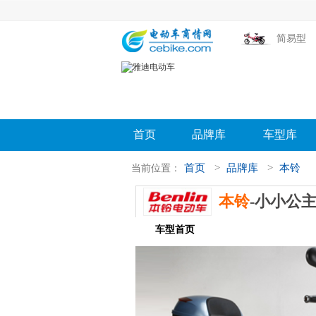
简易型
首页
品牌库
车型库
首页
>
品牌库
>
本铃
当前位置：
本铃
-小小公主
车型首页
参数配置
评测导