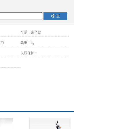
车系：
豪华款
灵巧
载重：
kg
欠压保护：