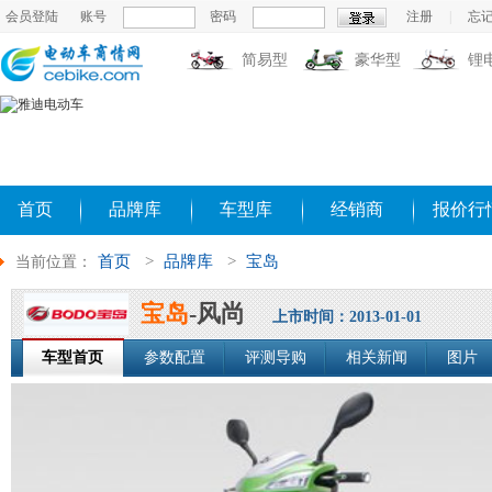
会员登陆
账号
密码
注册
|
忘
简易型
豪华型
锂
首页
品牌库
车型库
经销商
报价行
首页
>
品牌库
>
宝岛
当前位置：
宝岛
-风尚
上市时间：2013-01-01
车型首页
参数配置
评测导购
相关新闻
图片