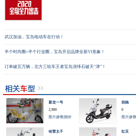
武汉加油，宝岛电动车在行动！
半个时尚圈+半个行业圈，宝岛开启品牌全新VI形象！
订单破五万辆，北方三轮车王者宝岛演绎石破天“津”！
新龙一号
劲驰
2,980
0
图片
|
参数
|
报价
图片
|
参
哈雷太子
红豆