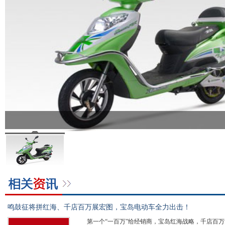
鸣鼓征将拼红海、千店百万展宏图，宝岛电动车全力出击！
第一个“一百万”给经销商，宝岛红海战略，千店百万计