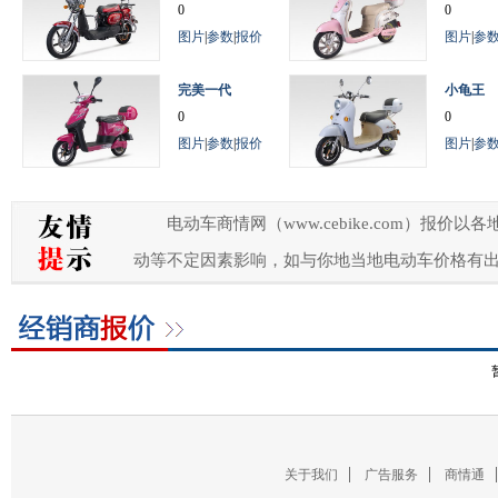
0
0
图片
|
参数
|
报价
图片
|
参
完美一代
小龟王
0
0
图片
|
参数
|
报价
图片
|
参
电动车商情网（www.cebike.com）
动等不定因素影响，如与你地当地电动车价格有
关于我们
广告服务
商情通