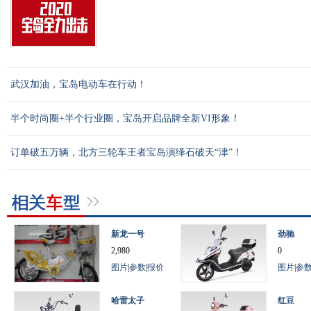
武汉加油，宝岛电动车在行动！
半个时尚圈+半个行业圈，宝岛开启品牌全新VI形象！
订单破五万辆，北方三轮车王者宝岛演绎石破天“津”！
新龙一号
劲驰
2,980
0
图片
|
参数
|
报价
图片
|
参
哈雷太子
红豆