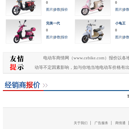
0
0
图片
|
参数
|
报价
图片
|
参
完美一代
小龟王
0
0
图片
|
参数
|
报价
图片
|
参
电动车商情网（www.cebike.com）
动等不定因素影响，如与你地当地电动车价格有
关于我们
广告服务
商情通