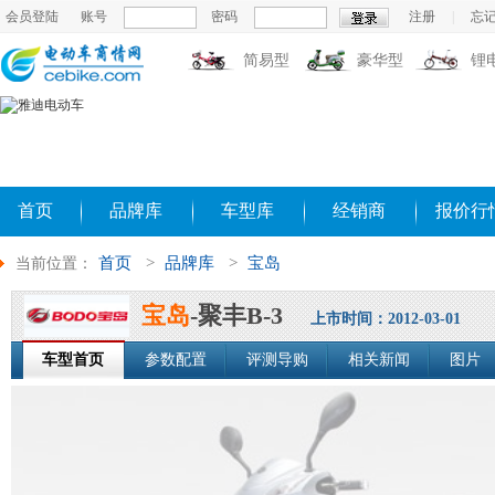
会员登陆
账号
密码
注册
|
忘
简易型
豪华型
锂
首页
品牌库
车型库
经销商
报价行
首页
>
品牌库
>
宝岛
当前位置：
宝岛
-聚丰B-3
上市时间：2012-03-01
车型首页
参数配置
评测导购
相关新闻
图片