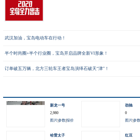
武汉加油，宝岛电动车在行动！
半个时尚圈+半个行业圈，宝岛开启品牌全新VI形象！
订单破五万辆，北方三轮车王者宝岛演绎石破天“津”！
新龙一号
劲驰
2,980
0
图片
|
参数
|
报价
图片
|
参
哈雷太子
红豆