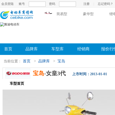
会员登陆
账号
密码
注册
|
忘记密码？
简易型
豪华型
锂
首页
品牌库
车型库
经销商
报价行
首页
>
品牌库
>
宝岛
当前位置：
宝岛
-女皇3代
上市时间：2013-01-01
车型首页
参数配置
评测导购
相关新闻
图片