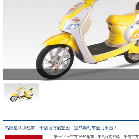
鸣鼓征将拼红海、千店百万展宏图，宝岛电动车全力出击！
第一个“一百万”给经销商，宝岛红海战略，千店百万计