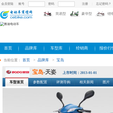
会员登陆
账号
密码
注册
|
忘
简易型
豪华型
锂
首页
品牌库
车型库
经销商
报价行
首页
>
品牌库
>
宝岛
当前位置：
宝岛
-天姿
上市时间：2013-01-01
车型首页
参数配置
评测导购
相关新闻
图片