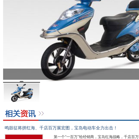
鸣鼓征将拼红海、千店百万展宏图，宝岛电动车全力出击！
第一个“一百万”给经销商，宝岛红海战略，千店百万计