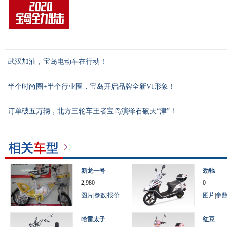
武汉加油，宝岛电动车在行动！
半个时尚圈+半个行业圈，宝岛开启品牌全新VI形象！
订单破五万辆，北方三轮车王者宝岛演绎石破天“津”！
新龙一号
劲驰
2,980
0
图片
|
参数
|
报价
图片
|
参
哈雷太子
红豆