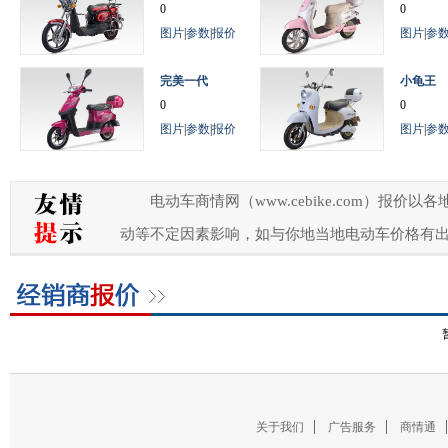
0
0
图片
|
参数
|
报价
图片
|
参
完美一代
小龟王
0
0
图片
|
参数
|
报价
图片
|
参
电动车商情网（www.cebike.com）
动等不定因素影响，如与你地当地电动车价格有
关于我们
广告服务
商情通