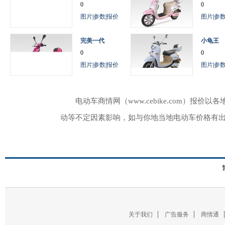
0
0
图片
|
参数
|
报价
图片
|
参
完美一代
小龟王
0
0
图片
|
参数
|
报价
图片
|
参
电动车商情网（www.cebike.com）
动等不定因素影响，如与你地当地电动车价格有
关于我们
广告服务
商情通