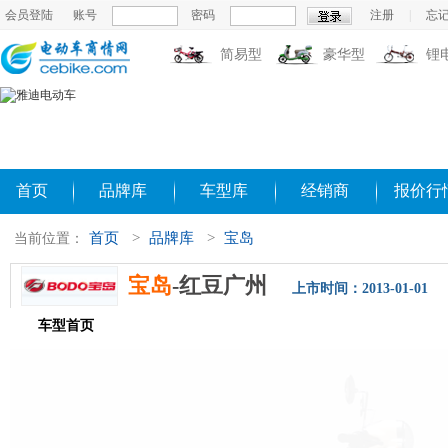
会员登陆
账号
密码
注册
|
忘
简易型
豪华型
锂
首页
品牌库
车型库
经销商
报价行
首页
>
品牌库
>
宝岛
当前位置：
宝岛
-红豆广州
上市时间：2013-01-01
车型首页
参数配置
评测导购
相关新闻
图片