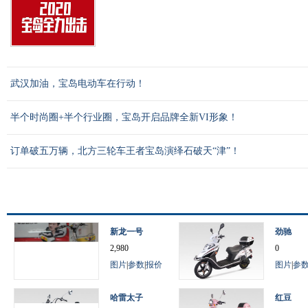
武汉加油，宝岛电动车在行动！
半个时尚圈+半个行业圈，宝岛开启品牌全新VI形象！
订单破五万辆，北方三轮车王者宝岛演绎石破天“津”！
新龙一号
劲驰
2,980
0
图片
|
参数
|
报价
图片
|
参
哈雷太子
红豆