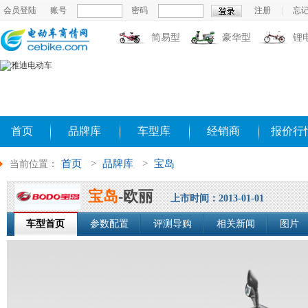
会员登陆
账号
密码
注册
|
忘
简易型
豪华型
锂
首页
品牌库
车型库
经销商
报价行
首页
>
品牌库
>
宝岛
当前位置：
宝岛
-欧丽
上市时间：2013-01-01
车型首页
参数配置
评测导购
相关新闻
图片