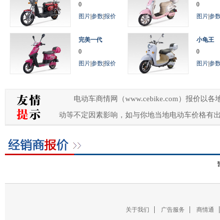
0
0
图片
|
参数
|
报价
图片
|
参
完美一代
小龟王
0
0
图片
|
参数
|
报价
图片
|
参
电动车商情网（www.cebike.com）
动等不定因素影响，如与你地当地电动车价格有
关于我们
广告服务
商情通