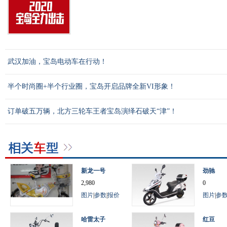
武汉加油，宝岛电动车在行动！
半个时尚圈+半个行业圈，宝岛开启品牌全新VI形象！
订单破五万辆，北方三轮车王者宝岛演绎石破天“津”！
新龙一号
劲驰
2,980
0
图片
|
参数
|
报价
图片
|
参
哈雷太子
红豆