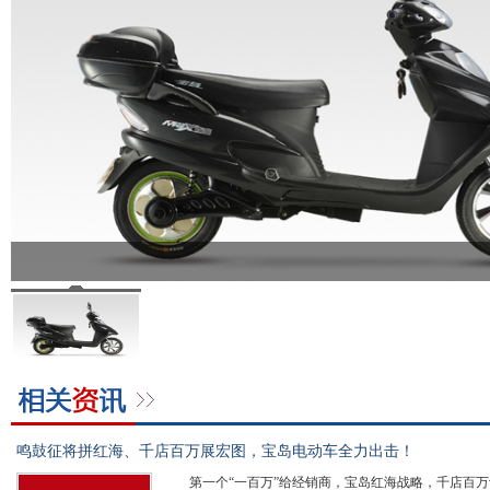
鸣鼓征将拼红海、千店百万展宏图，宝岛电动车全力出击！
第一个“一百万”给经销商，宝岛红海战略，千店百万计