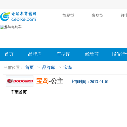
简易型
豪华型
锂
首页
品牌库
车型库
经销商
报价行
首页
>
品牌库
>
宝岛
当前位置：
宝岛
-公主
上市时间：2013-01-01
车型首页
参数配置
评测导购
相关新闻
图片