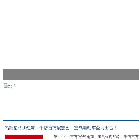
鸣鼓征将拼红海、千店百万展宏图，宝岛电动车全力出击！
第一个“一百万”给经销商，宝岛红海战略，千店百万计