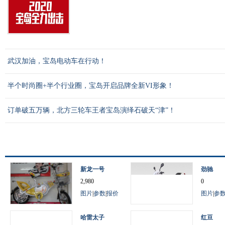
武汉加油，宝岛电动车在行动！
半个时尚圈+半个行业圈，宝岛开启品牌全新VI形象！
订单破五万辆，北方三轮车王者宝岛演绎石破天“津”！
新龙一号
劲驰
2,980
0
图片
|
参数
|
报价
图片
|
参
哈雷太子
红豆