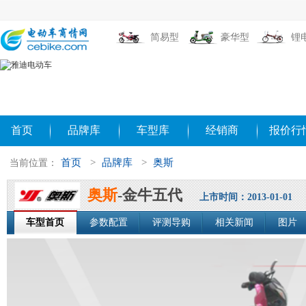
简易型
豪华型
锂
首页
品牌库
车型库
经销商
报价行
首页
>
品牌库
>
奥斯
当前位置：
奥斯
-金牛五代
上市时间：2013-01-01
车型首页
参数配置
评测导购
相关新闻
图片