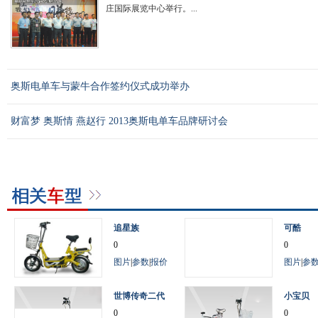
庄国际展览中心举行。...
奥斯电单车与蒙牛合作签约仪式成功举办
财富梦 奥斯情 燕赵行 2013奥斯电单车品牌研讨会
追星族
可酷
0
0
图片
|
参数
|
报价
图片
|
参
世博传奇二代
小宝贝
0
0