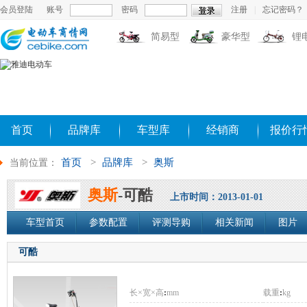
会员登陆
账号
密码
注册
|
忘记密码？
简易型
豪华型
锂
首页
品牌库
车型库
经销商
报价行
首页
>
品牌库
>
奥斯
当前位置：
奥斯
-可酷
上市时间：2013-01-01
车型首页
参数配置
评测导购
相关新闻
图片
可酷
长×宽×高
:
mm
载重
:
kg