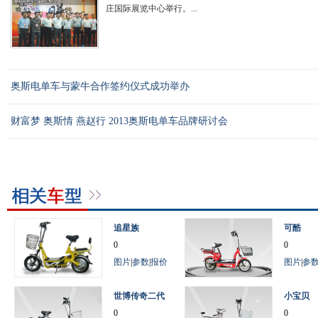
庄国际展览中心举行。...
奥斯电单车与蒙牛合作签约仪式成功举办
财富梦 奥斯情 燕赵行 2013奥斯电单车品牌研讨会
追星族
可酷
0
0
图片
|
参数
|
报价
图片
|
参
世博传奇二代
小宝贝
0
0