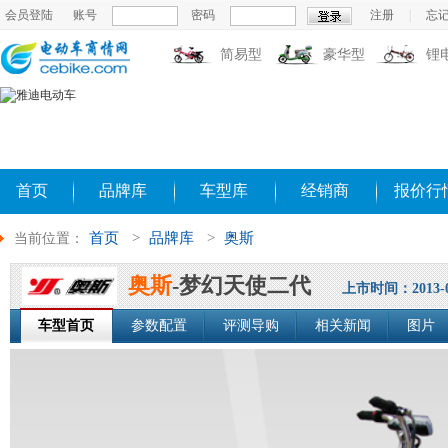
会员登陆
账号
密码
注册
|
忘
简易型
豪华型
锂
首页
品牌库
车型库
经销商
报价行
首页
>
品牌库
>
奥斯
当前位置：
奥斯
-梦幻天使二代
上市时间：2013-0
车型首页
参数配置
评测导购
相关新闻
图片