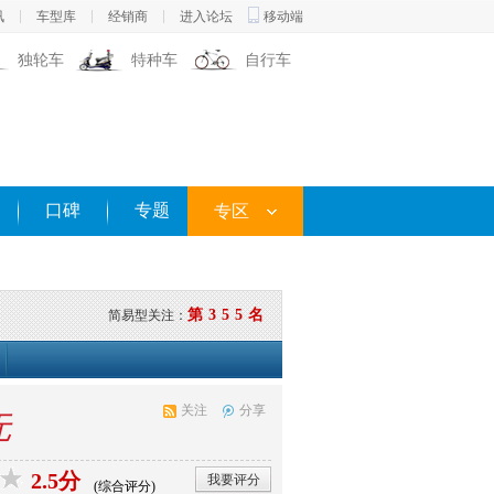
讯
车型库
经销商
进入论坛
移动端
独轮车
特种车
自行车
口碑
专题
专区
第355名
简易型关注：
关注
分享
无
2.5分
我要评分
(综合评分)