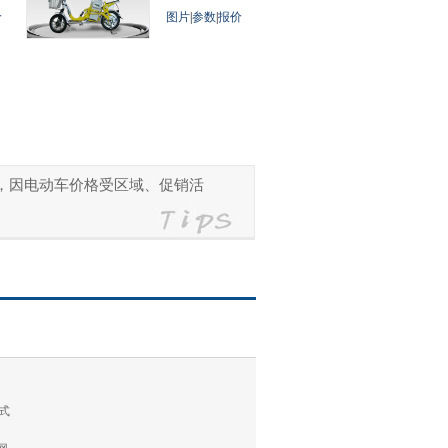
价
图片
|
参数
|
报价
参考，因电动车价格受区域、促销活
式