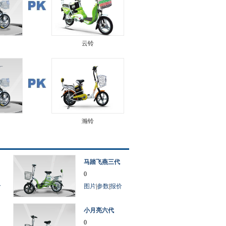
云铃
瀚铃
马踏飞燕三代
0
价
图片
|
参数
|
报价
小月亮六代
0