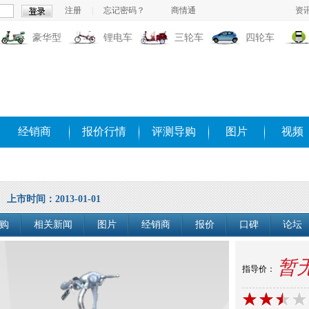
注册
|
忘记密码？
商情通
资
豪华型
锂电车
三轮车
四轮车
经销商
报价行情
评测导购
图片
视频
上市时间：2013-01-01
购
相关新闻
图片
经销商
报价
口碑
论坛
暂
指导价：