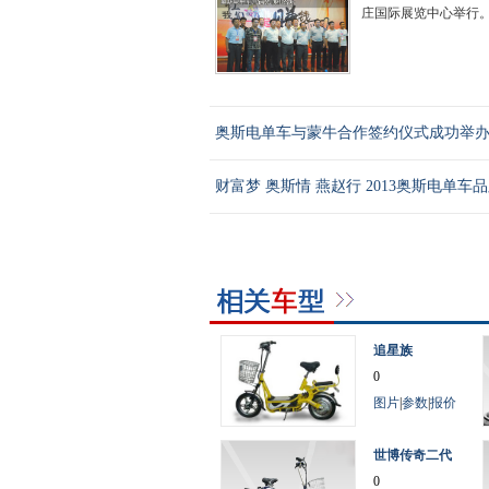
庄国际展览中心举行。.
奥斯电单车与蒙牛合作签约仪式成功举
财富梦 奥斯情 燕赵行 2013奥斯电单车
追星族
0
图片
|
参数
|
报价
世博传奇二代
0