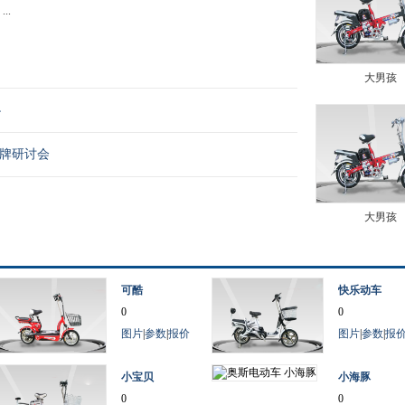
..
大男孩
办
品牌研讨会
大男孩
可酷
快乐动车
0
0
图片
|
参数
|
报价
图片
|
参数
|
报
小宝贝
小海豚
0
0