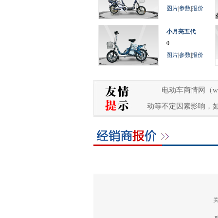
图片
|
参数
|
报价
小月亮五代
0
图片
|
参数
|
报价
电动车商情网（w
动等不定因素影响，