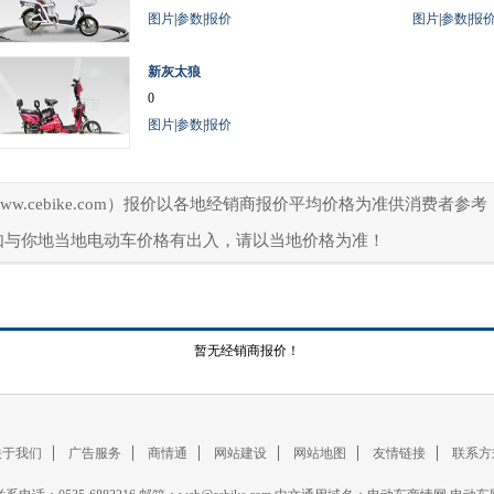
图片
|
参数
|
报价
图片
|
参数
|
报
新灰太狼
0
图片
|
参数
|
报价
ww.cebike.com）报价以各地经销商报价平均价格为准供消费者
如与你地当地电动车价格有出入，请以当地价格为准！
暂无经销商报价！
关于我们
广告服务
商情通
网站建设
网站地图
友情链接
联系方