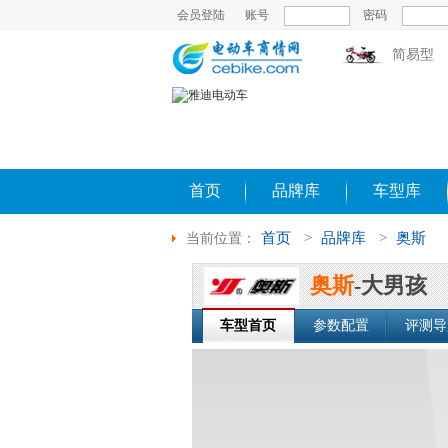
会员登陆
账号
密码
简易型
首页
品牌库
车型库
首页
>
品牌库
>
奥斯
当前位置：
奥斯
-大男孩
车型首页
参数配置
评测导