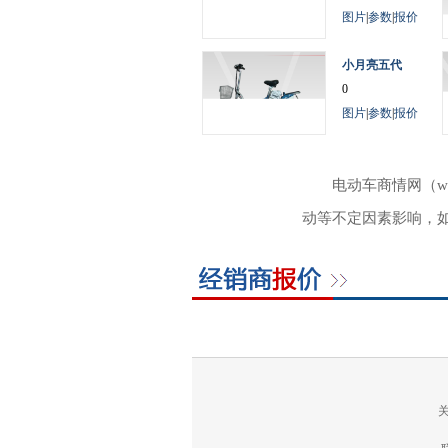
图片
|
参数
|
报价
小月亮五代
0
图片
|
参数
|
报价
电动车商情网（w
动等不定因素影响，