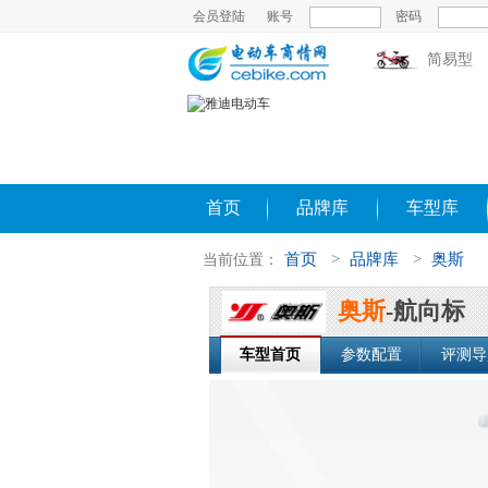
会员登陆
账号
密码
简易型
首页
品牌库
车型库
首页
>
品牌库
>
奥斯
当前位置：
奥斯
-航向标
车型首页
参数配置
评测导