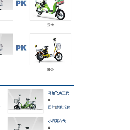
云铃
瀚铃
马踏飞燕三代
0
价
图片
|
参数
|
报价
小月亮六代
0