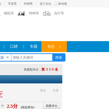
讯
车型库
经销商
进入论坛
移动端
独轮车
特种车
自行车
口碑
专题
专区
综合
第359名
简易型关注：
关注
分享
无
2.5分
我要评分
(综合评分)