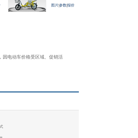
价
图片
|
参数
|
报价
参考，因电动车价格受区域、促销活
式