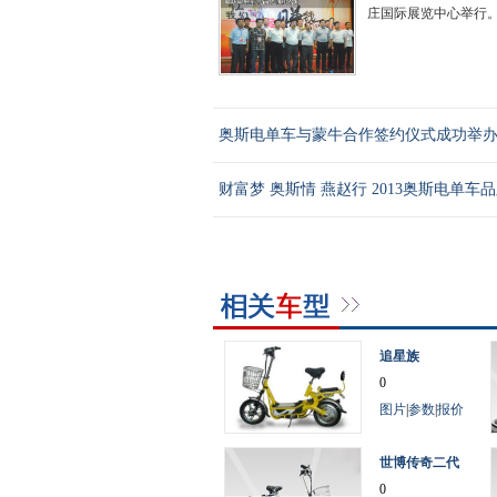
庄国际展览中心举行。.
奥斯电单车与蒙牛合作签约仪式成功举
财富梦 奥斯情 燕赵行 2013奥斯电单车
追星族
0
图片
|
参数
|
报价
世博传奇二代
0