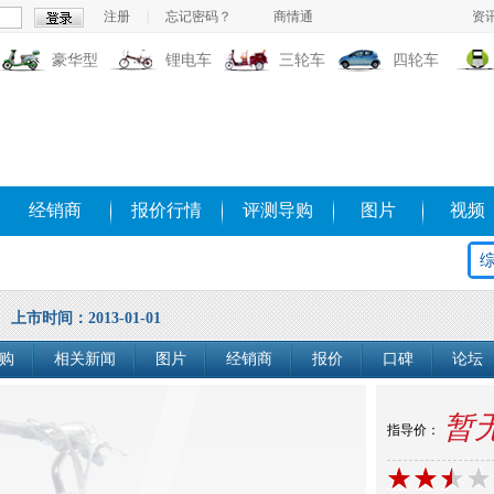
注册
|
忘记密码？
商情通
资
豪华型
锂电车
三轮车
四轮车
经销商
报价行情
评测导购
图片
视频
上市时间：2013-01-01
购
相关新闻
图片
经销商
报价
口碑
论坛
暂
指导价：