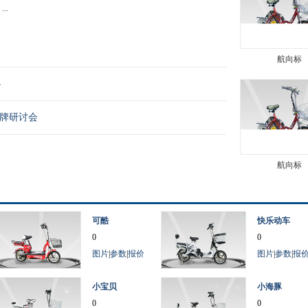
..
航向标
办
品牌研讨会
航向标
可酷
快乐动车
0
0
图片
|
参数
|
报价
图片
|
参数
|
报
小宝贝
小海豚
0
0