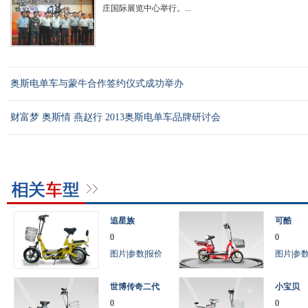
庄国际展览中心举行。...
奥斯电单车与蒙牛合作签约仪式成功举办
财富梦 奥斯情 燕赵行 2013奥斯电单车品牌研讨会
追星族
可酷
0
0
图片
|
参数
|
报价
图片
|
参
世博传奇二代
小宝贝
0
0