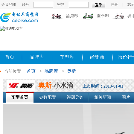
会员登陆
账号
密码
注册
|
忘
简易型
豪华型
锂
首页
品牌库
车型库
经销商
报价行
首页
>
品牌库
>
奥斯
当前位置：
奥斯
-小水滴
上市时间：2013-01-01
车型首页
参数配置
评测导购
相关新闻
图片