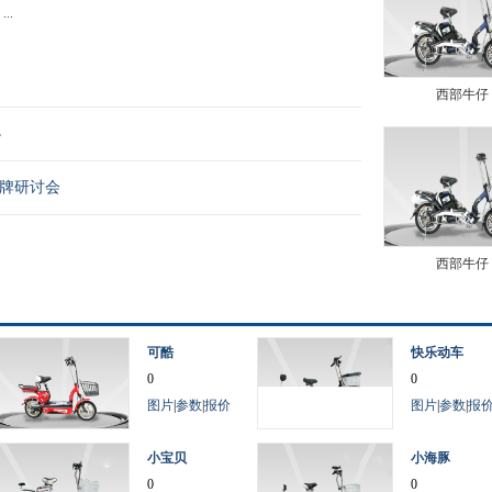
..
西部牛仔
办
品牌研讨会
西部牛仔
可酷
快乐动车
0
0
图片
|
参数
|
报价
图片
|
参数
|
报
小宝贝
小海豚
0
0