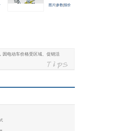
价
图片
|
参数
|
报价
参考，因电动车价格受区域、促销活
式