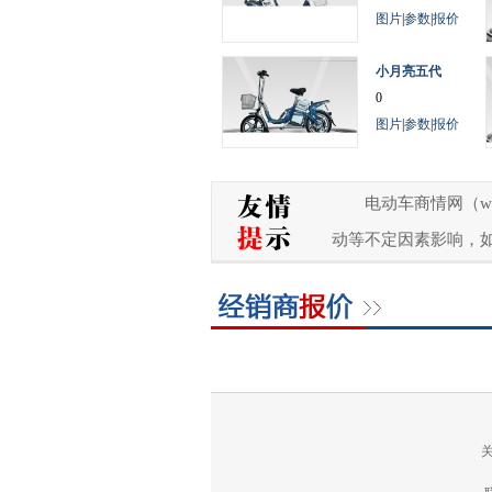
图片
|
参数
|
报价
小月亮五代
0
图片
|
参数
|
报价
电动车商情网（w
动等不定因素影响，