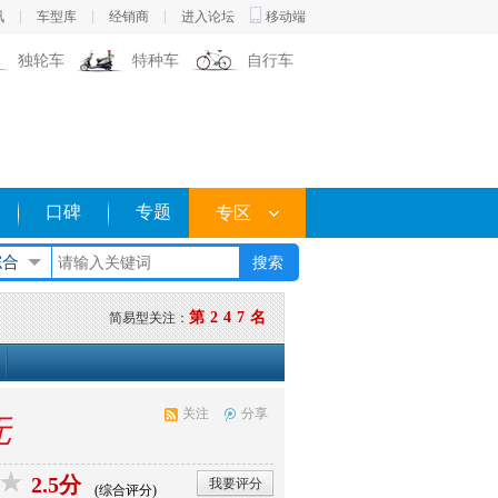
讯
车型库
经销商
进入论坛
移动端
独轮车
特种车
自行车
口碑
专题
专区
综合
第247名
简易型关注：
关注
分享
无
2.5分
我要评分
(综合评分)