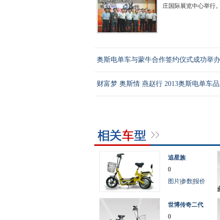
庄国际展览中心举行。.
奥斯电单车与蒙牛合作签约仪式成功举
财富梦 奥斯情 燕赵行 2013奥斯电单车
追星族
0
图片
|
参数
|
报价
世博传奇二代
0