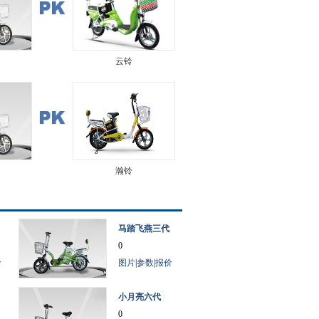
云铃
瀚铃
马踏飞燕三代
0
价
图片
|
参数
|
报价
小月亮六代
0