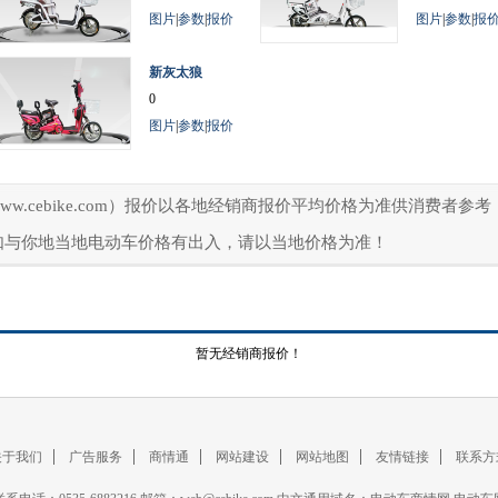
图片
|
参数
|
报价
图片
|
参数
|
报
新灰太狼
0
图片
|
参数
|
报价
ww.cebike.com）报价以各地经销商报价平均价格为准供消费者
如与你地当地电动车价格有出入，请以当地价格为准！
暂无经销商报价！
关于我们
广告服务
商情通
网站建设
网站地图
友情链接
联系方