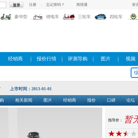
注册
|
忘记密码？
商情通
资
豪华型
锂电车
三轮车
四轮车
经销商
报价行情
评测导购
图片
视频
仔
上市时间：2013-01-01
购
相关新闻
图片
经销商
报价
口碑
论坛
暂
指导价：