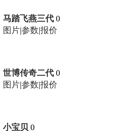
马踏飞燕三代
0
图片
|
参数
|
报价
世博传奇二代
0
图片
|
参数
|
报价
小宝贝
0