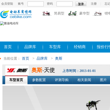
会员登陆
账号
密码
注册
|
忘
简易型
豪华型
锂
首页
品牌库
车型库
经销商
报价行
首页
>
品牌库
>
奥斯
当前位置：
奥斯
-天使
上市时间：2013-01-01
车型首页
参数配置
评测导购
相关新闻
图片