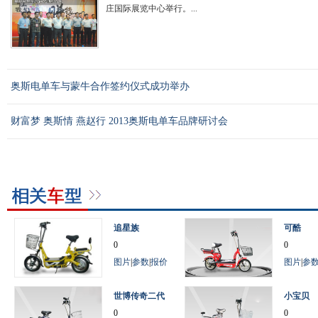
庄国际展览中心举行。...
奥斯电单车与蒙牛合作签约仪式成功举办
财富梦 奥斯情 燕赵行 2013奥斯电单车品牌研讨会
追星族
可酷
0
0
图片
|
参数
|
报价
图片
|
参
世博传奇二代
小宝贝
0
0