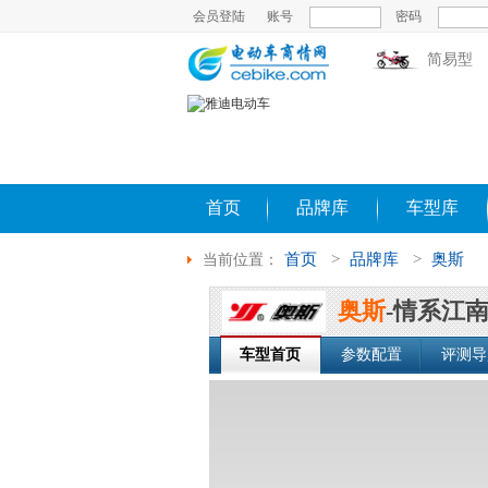
会员登陆
账号
密码
简易型
首页
品牌库
车型库
首页
>
品牌库
>
奥斯
当前位置：
奥斯
-情系江
车型首页
参数配置
评测导