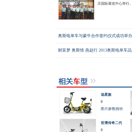
庄国际展览中心举行。.
奥斯电单车与蒙牛合作签约仪式成功举
财富梦 奥斯情 燕赵行 2013奥斯电单车
追星族
0
图片
|
参数
|
报价
世博传奇二代
0