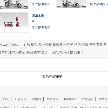
图片
|
参数
|
报价
图片
|
参数
|
报
新灰太狼
0
图片
|
参数
|
报价
ww.cebike.com）报价以各地经销商报价平均价格为准供消费者
如与你地当地电动车价格有出入，请以当地价格为准！
暂无经销商报价！
关于我们
广告服务
商情通
网站建设
网站地图
友情链接
联系方