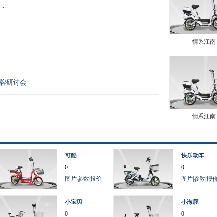
..
情系江南
办
品牌研讨会
情系江南
可酷
快乐动车
0
0
图片
|
参数
|
报价
图片
|
参数
|
报
小宝贝
小海豚
0
0