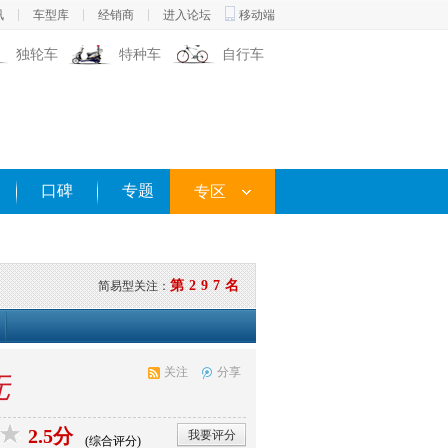
讯
车型库
经销商
进入论坛
移动端
独轮车
特种车
自行车
口碑
专题
专区
第297名
简易型关注：
关注
分享
无
2.5分
我要评分
(综合评分)