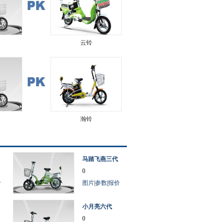
云铃
瀚铃
马踏飞燕三代
0
价
图片
|
参数
|
报价
小月亮六代
0