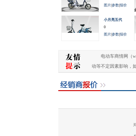
图片
|
参数
|
报价
小月亮五代
0
图片
|
参数
|
报价
电动车商情网（w
动等不定因素影响，