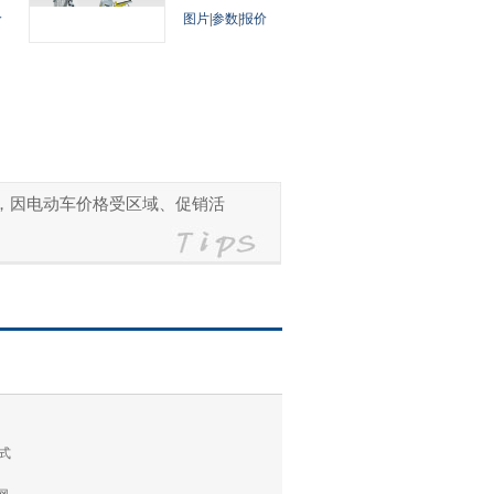
价
图片
|
参数
|
报价
参考，因电动车价格受区域、促销活
式