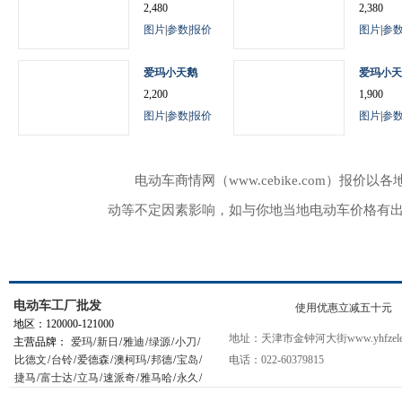
2,480
2,380
图片
|
参数
|
报价
图片
|
参
爱玛小天鹅
爱玛小天
2,200
1,900
图片
|
参数
|
报价
图片
|
参
电动车商情网（www.cebike.com）
动等不定因素影响，如与你地当地电动车价格有
电动车工厂批发
使用优惠立减五十元
地区：120000-121000
地址：天津市金钟河大街www.yhfzelec
主营品牌：
爱玛
/
新日
/
雅迪
/
绿源
/
小刀
/
比德文
/
台铃
/
爱德森
/
澳柯玛
/
邦德
/
宝岛
/
电话：022-60379815
捷马
/
富士达
/
立马
/
速派奇
/
雅马哈
/
永久
/
星月神
/
小鸟
/
踏浪
/
松吉
/
绿能
/
新大洲
/