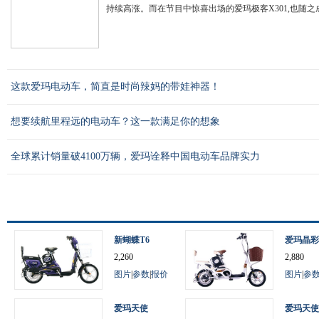
持续高涨。而在节目中惊喜出场的爱玛极客X301,也随之成
这款爱玛电动车，简直是时尚辣妈的带娃神器！
想要续航里程远的电动车？这一款满足你的想象
全球累计销量破4100万辆，爱玛诠释中国电动车品牌实力
新蝴蝶T6
爱玛晶彩
2,260
2,880
图片
|
参数
|
报价
图片
|
参
爱玛天使
爱玛天使