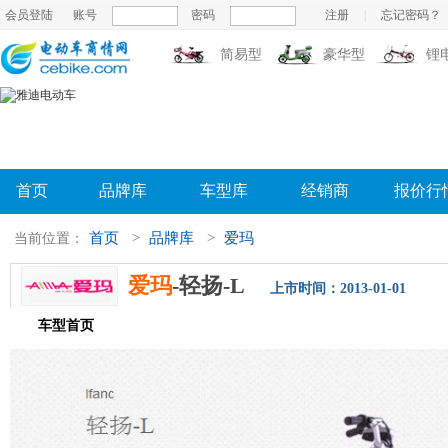
会员登陆
账号
密码
注册
|
忘记密码？
简易型
豪华型
锂
首页
品牌库
车型库
经销商
报价行
首页
>
品牌库
>
爱玛
当前位置：
爱玛
-轻扬-L
上市时间：2013-01-01
车型首页
参数配置
评测导购
相关新闻
图片