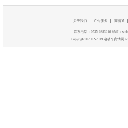
欧派
/
金彭
/
江苏宗申
/
轻骑
/
喜德盛
/
英詩蘭得
/
关于我们
广告服务
商情通
联系电话：0535-6883216 邮箱：w
Copyright
©
2002-2019 电动车商情网 www.ce