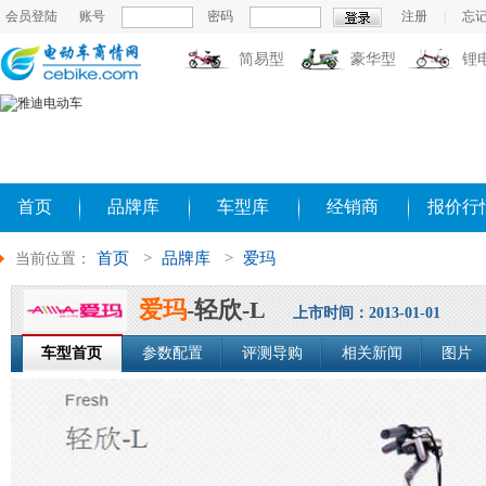
会员登陆
账号
密码
注册
|
忘
简易型
豪华型
锂
首页
品牌库
车型库
经销商
报价行
首页
>
品牌库
>
爱玛
当前位置：
爱玛
-轻欣-L
上市时间：2013-01-01
车型首页
参数配置
评测导购
相关新闻
图片