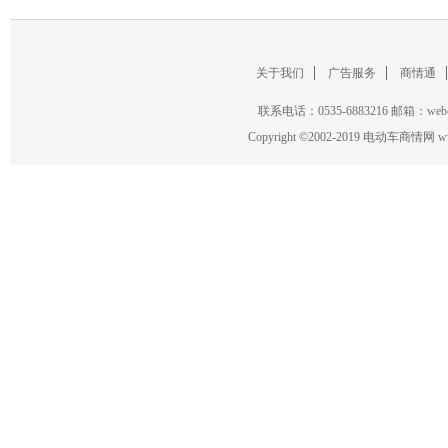
欧派
/
金彭
/
江苏宗申
/
轻骑
/
喜德盛
/
英詩蘭得
/
关于我们
广告服务
商情通
联系电话：0535-6883216 邮箱：w
Copyright
©
2002-2019 电动车商情网 www.ce