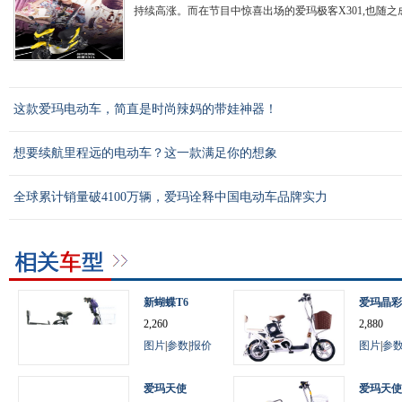
持续高涨。而在节目中惊喜出场的爱玛极客X301,也随之成
这款爱玛电动车，简直是时尚辣妈的带娃神器！
想要续航里程远的电动车？这一款满足你的想象
全球累计销量破4100万辆，爱玛诠释中国电动车品牌实力
新蝴蝶T6
爱玛晶彩
2,260
2,880
图片
|
参数
|
报价
图片
|
参
爱玛天使
爱玛天使