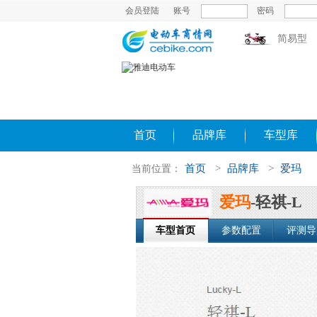
会员登陆
账号
密码
简易型
首页
品牌库
车型库
首页
>
品牌库
>
爱玛
当前位置：
爱玛
-轻祺-L
车型首页
参数配置
评测导