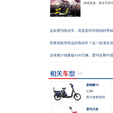
持续高涨。而在节目中惊
这款爱玛电动车，简直是时尚辣妈的带
想要续航里程远的电动车？这一款满足
全球累计销量破4100万辆，爱玛诠释中
新蝴蝶T6
2,260
图片
|
参数
|
报价
爱玛天使