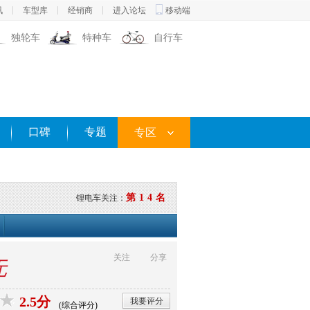
讯
车型库
经销商
进入论坛
移动端
独轮车
特种车
自行车
口碑
专题
专区
第14名
锂电车关注：
关注
分享
无
2.5分
我要评分
(综合评分)