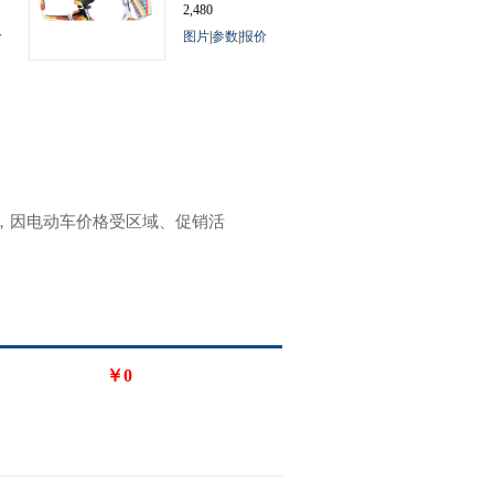
2,480
价
图片
|
参数
|
报价
参考，因电动车价格受区域、促销活
￥0