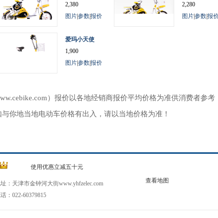
2,380
2,280
图片
|
参数
|
报价
图片
|
参数
|
报
爱玛小天使
1,900
图片
|
参数
|
报价
ww.cebike.com）报价以各地经销商报价平均价格为准供消费者
如与你地当地电动车价格有出入，请以当地价格为准！
使用优惠立减五十元
查看地图
址：天津市金钟河大街www.yhfzelec.com
话：022-60379815