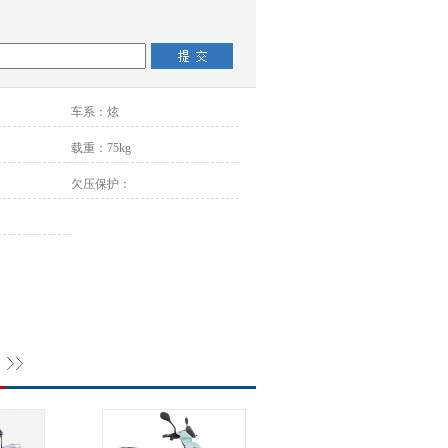
车系：
炫
载重：
75kg
欠压保护：