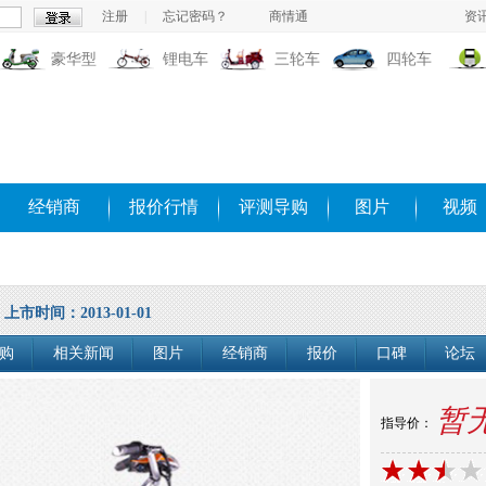
注册
|
忘记密码？
商情通
资
豪华型
锂电车
三轮车
四轮车
经销商
报价行情
评测导购
图片
视频
上市时间：2013-01-01
购
相关新闻
图片
经销商
报价
口碑
论坛
暂
指导价：