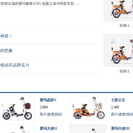
喜出场的爱玛极客X301,也随之成为明星车型。...
轻祺-L
娃神器！
你的想象
国电动车品牌实力
轻祺-L
爱玛晶彩V
七彩公主
2,880
2,480
图片
|
参数
|
报价
图片
|
参数
|
报
爱玛天使II
爱玛天使III