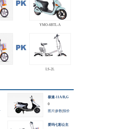
YMO-6BTL-A
LS-2L
极速-11A/B,G
1/G2
0
价
图片
|
参数
|
报价
爱玛七彩公主