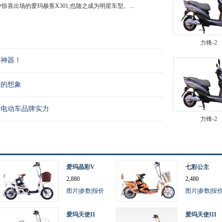
喜出场的爱玛极客X301,也随之成为明星车型。...
力锋-2
娃神器！
你的想象
国电动车品牌实力
力锋-2
爱玛晶彩V
七彩公主
2,880
2,480
图片
|
参数
|
报价
图片
|
参数
|
报
爱玛天使II
爱玛天使III