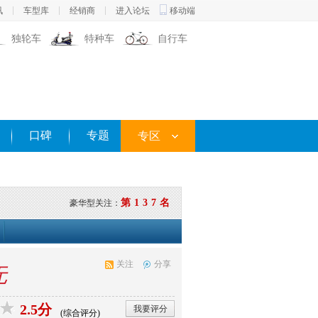
讯
车型库
经销商
进入论坛
移动端
独轮车
特种车
自行车
口碑
专题
专区
第137名
豪华型关注：
关注
分享
无
2.5分
我要评分
(综合评分)