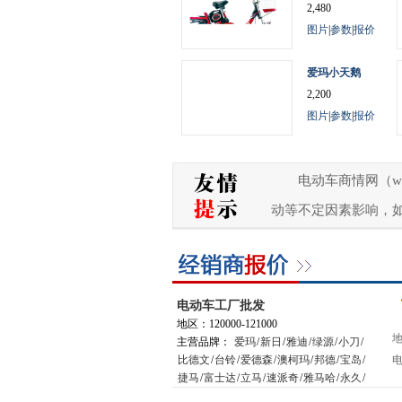
2,480
图片
|
参数
|
报价
爱玛小天鹅
2,200
图片
|
参数
|
报价
电动车商情网（w
动等不定因素影响，
电动车工厂批发
地区：120000-121000
地
主营品牌：
爱玛
/
新日
/
雅迪
/
绿源
/
小刀
/
比德文
/
台铃
/
爱德森
/
澳柯玛
/
邦德
/
宝岛
/
电
捷马
/
富士达
/
立马
/
速派奇
/
雅马哈
/
永久
/
星月神
/
小鸟
/
踏浪
/
松吉
/
绿能
/
新大洲
/