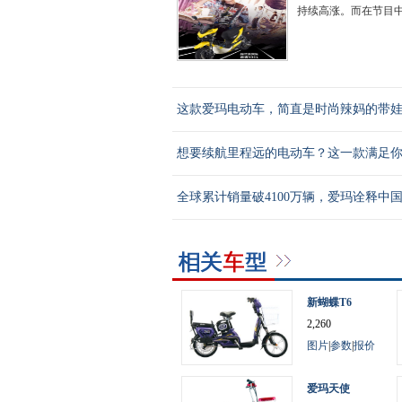
持续高涨。而在节目中惊
这款爱玛电动车，简直是时尚辣妈的带
想要续航里程远的电动车？这一款满足
全球累计销量破4100万辆，爱玛诠释中
新蝴蝶T6
2,260
图片
|
参数
|
报价
爱玛天使