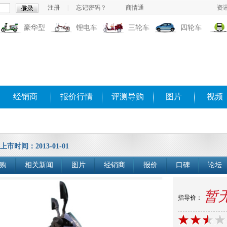
注册
|
忘记密码？
商情通
资
豪华型
锂电车
三轮车
四轮车
经销商
报价行情
评测导购
图片
视频
上市时间：2013-01-01
购
相关新闻
图片
经销商
报价
口碑
论坛
暂
指导价：