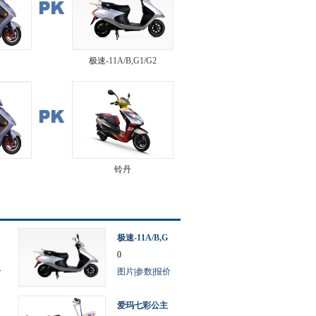
极速-11A/B,G1/G2
铃丹
极速-11A/B,G
1/G2
0
价
图片
|
参数
|
报价
爱玛七彩公主