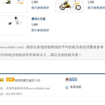
2,380
2,280
图片
|
参数
|
报价
图片
|
参数
|
报
爱玛小天使
1,900
图片
|
参数
|
报价
ww.cebike.com）报价以各地经销商报价平均价格为准供消费者
如与你地当地电动车价格有出入，请以当地价格为准！
使用优惠立减五十元
查看地图
址：天津市金钟河大街www.yhfzelec.com
话：022-60379815