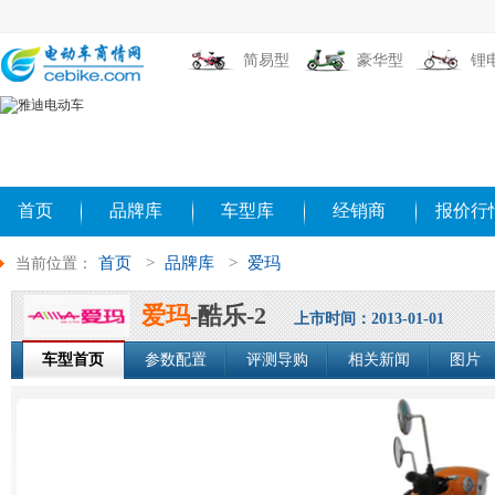
简易型
豪华型
锂
首页
品牌库
车型库
经销商
报价行
首页
>
品牌库
>
爱玛
当前位置：
爱玛
-酷乐-2
上市时间：2013-01-01
车型首页
参数配置
评测导购
相关新闻
图片