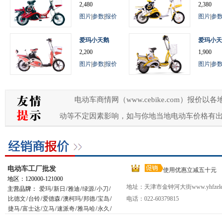
2,480
2,380
图片
|
参数
|
报价
图片
|
参
爱玛小天鹅
爱玛小天
2,200
1,900
图片
|
参数
|
报价
图片
|
参
电动车商情网（www.cebike.com）
动等不定因素影响，如与你地当地电动车价格有
电动车工厂批发
使用优惠立减五十元
地区：120000-121000
地址：天津市金钟河大街www.yhfzelec
主营品牌：
爱玛
/
新日
/
雅迪
/
绿源
/
小刀
/
比德文
/
台铃
/
爱德森
/
澳柯玛
/
邦德
/
宝岛
/
电话：022-60379815
捷马
/
富士达
/
立马
/
速派奇
/
雅马哈
/
永久
/
星月神
/
小鸟
/
踏浪
/
松吉
/
绿能
/
新大洲
/