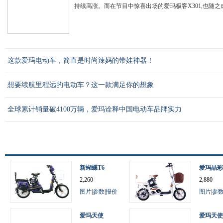
持续高涨。而在节目中惊喜出场的爱玛极客X301,也随之成
这款爱玛电动车，简直是时尚辣妈的带娃神器！
想要续航里程远的电动车？这一款满足你的想象
全球累计销量破4100万辆，爱玛诠释中国电动车品牌实力
新蝴蝶T6
爱玛晶彩
2,260
2,880
图片
|
参数
|
报价
图片
|
参
爱玛天使
爱玛天使