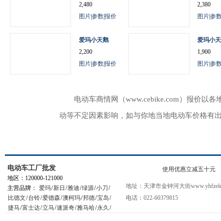
2,480
2,380
图片
|
参数
|
报价
图片
|
参
爱玛小天鹅
爱玛小天
2,200
1,900
图片
|
参数
|
报价
图片
|
参
电动车商情网（www.cebike.com）
动等不定因素影响，如与你地当地电动车价格有
电动车工厂批发
使用优惠立减五十元
地区：120000-121000
地址：天津市金钟河大街www.yhfzelec
主营品牌：
爱玛
/
新日
/
雅迪
/
绿源
/
小刀
/
比德文
/
台铃
/
爱德森
/
澳柯玛
/
邦德
/
宝岛
/
电话：022-60379815
捷马
/
富士达
/
立马
/
速派奇
/
雅马哈
/
永久
/
星月神
/
小鸟
/
踏浪
/
松吉
/
绿能
/
新大洲
/