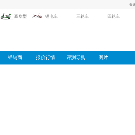
资
豪华型
锂电车
三轮车
四轮车
经销商
报价行情
评测导购
图片
视频