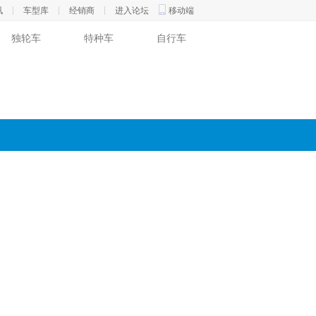
讯
车型库
经销商
进入论坛
移动端
独轮车
特种车
自行车
口碑
专题