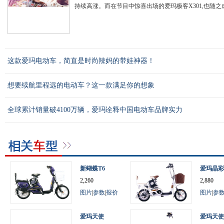
持续高涨。而在节目中惊喜出场的爱玛极客X301,也随之成
这款爱玛电动车，简直是时尚辣妈的带娃神器！
想要续航里程远的电动车？这一款满足你的想象
全球累计销量破4100万辆，爱玛诠释中国电动车品牌实力
新蝴蝶T6
爱玛晶彩
2,260
2,880
图片
|
参数
|
报价
图片
|
参
爱玛天使
爱玛天使