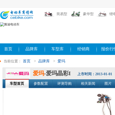
简易型
豪华型
锂
首页
品牌库
车型库
经销商
报价行
首页
>
品牌库
>
爱玛
当前位置：
爱玛
-爱玛晶彩I
上市时间：2013-01-01
车型首页
参数配置
评测导购
相关新闻
图片