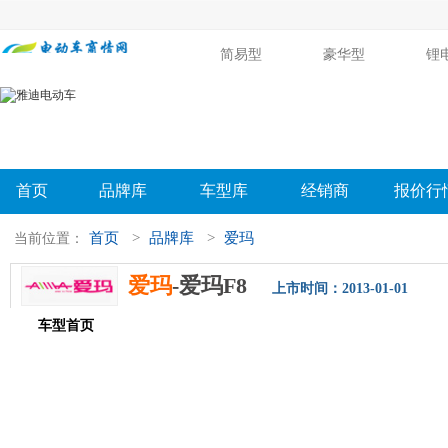
简易型
豪华型
锂
首页
品牌库
车型库
经销商
报价行
首页
>
品牌库
>
爱玛
当前位置：
爱玛
-爱玛F8
上市时间：2013-01-01
车型首页
参数配置
评测导购
相关新闻
图片