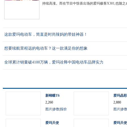
持续高涨。而在节目中惊喜出场的爱玛极客X301,也随之成
这款爱玛电动车，简直是时尚辣妈的带娃神器！
想要续航里程远的电动车？这一款满足你的想象
全球累计销量破4100万辆，爱玛诠释中国电动车品牌实力
新蝴蝶T6
爱玛晶彩
2,260
2,880
图片
|
参数
|
报价
图片
|
参
爱玛天使
爱玛天使