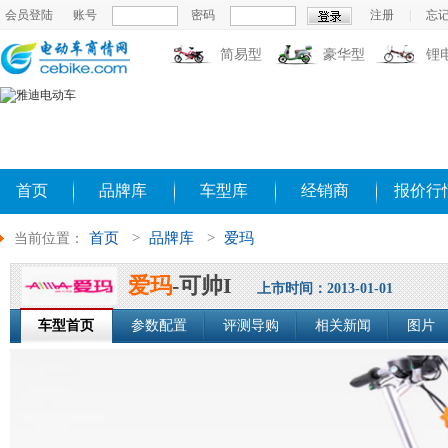
会员登陆
账号
密码
注册
|
忘
简易型
豪华型
锂
首页
品牌库
车型库
经销商
报价行
首页
>
品牌库
>
爱玛
当前位置：
爱玛
-可帅I
上市时间：2013-01-01
车型首页
参数配置
评测导购
相关新闻
图片